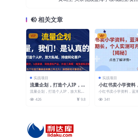
30-50收益
相关文章
VIP
VIP
实战项目
实战项目
流量企划，打造个人IP，放
小红书卖小学资料
大私域，持续转化客户【揭
目，红利期长，个
流量企划，打造个人IP，放大私
小红书卖小学资料，蓝
秘】
月入五位【揭秘】
域，持续转化客户【揭秘】 今天
利期长，个人实测可月
426
9.8
341
给大家分享一个最强引...
秘】 大家好，今天给...