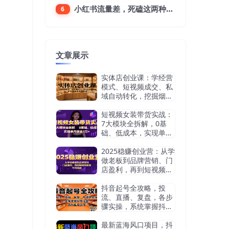
小红书流量差，死磕这两种笔记就好
6
文章展示
实体店创业课：学经营
模式、短视频成交、私
域自动转化，挖掘烟酒
茶赛道机会
短视频女装带货实战：
7大模块全拆解，0基
础、低成本，实现单月
佣金3万+
2025稳赚创业营：从学
做老板到品牌营销、门
店盈利，再到短视频获
客，干货满满
抖音起号全攻略，投
流、直播、复盘，各步
骤实操，系统掌握抖音
运营，高效起号变现
最新蓝海风口项目，抖