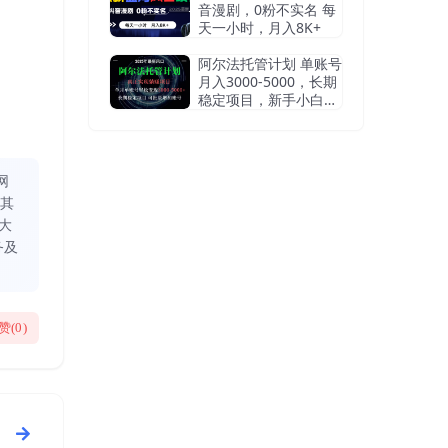
音漫剧，0粉不实名 每
天一小时，月入8K+
阿尔法托管计划 单账号
月入3000-5000，长期
稳定项目，新手小白轻
松上手
网
同其
大
务及
赞(
0
)