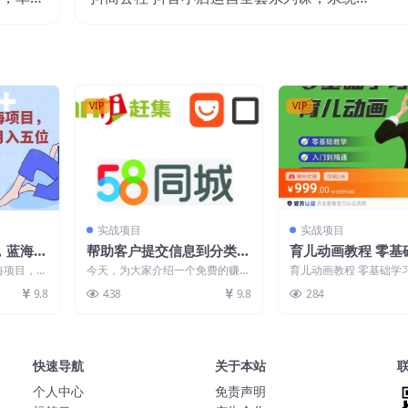
不是问题
握月销百万小店的核心秘密
VIP
VIP
实战项目
实战项目
，蓝海项
帮助客户提交信息到分类广
育儿动画教程 零基
人实测可
告网站，轻松赚1650美
D育儿动画，适合
海项目，红
今天，为大家介绍一个免费的赚钱
育儿动画教程 零基础学
元，简单上传信息即可赚钱
想做育儿赛道的宝
入五位【揭
技巧。你只需利用自己的空闲时
动画，适合不想出镜想
9.8
438
9.8
284
间，帮助客户上传资料到...
的宝爸宝妈和老师们...
老师们
快速导航
关于本站
个人中心
免责声明