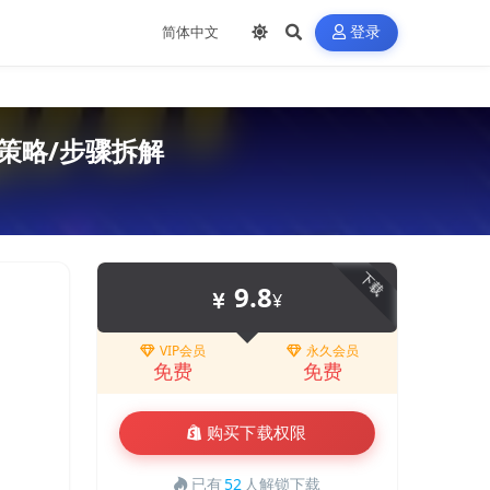
登录
策略/步骤拆解
下载
9.8
¥
VIP会员
永久会员
免费
免费
购买下载权限
已有
52
人解锁下载