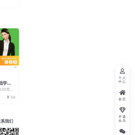
个人
中心
础学习3
不想出镜
习3D育儿
爸宝妈和
做育儿赛道
9.8
首页
开通
联系我们
会员