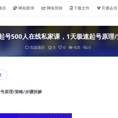
项目
网创星球
网络营销
下载文件
开通会员
起号500人在线私家课，1天极速起号原理/
实战项目
0
0
420
0
议
号原理/策略/步骤拆解