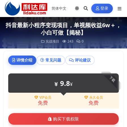
登录
抖音最新小程序变现项目，单视频收益6w＋，
小白可做【揭秘】
实战项目
243
0
详情介绍
常见问题
评论建议
下载
9.8
¥
VIP会员
永久会员
免费
免费
购买下载权限