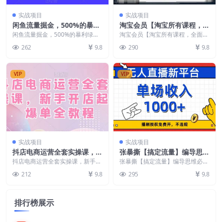
实战项目
实战项目
闲鱼流量掘金，500%的暴利
淘宝会员【淘宝所有课程，全
绿色蓝海项目【揭秘】
面分析对手】，初级到高手全
闲鱼流量掘金，500%的暴利绿色
淘宝会员【淘宝所有课程，全面分
蓝海项目【揭秘】 给大家带来一
系实战宝典
析对手】，初级到高手全系实战宝
262
9.8
290
9.8
个非常蓝海的项目《...
典 适合谁学 学了很...
VIP
VIP
实战项目
实战项目
抖店电商运营全套实操课，新
张暴撕【搞定流量】编导思维
手开店起店爆单全教程
必修课，想成为优秀自媒体编
抖店电商运营全套实操课，新手开
张暴撕【搞定流量】编导思维必修
店起店爆单全教程 课程内容： 01.
导先学自媒体编导通识课1.0
课，想成为优秀自媒体编导先学自
212
9.8
295
9.8
抖店新手入门必...
媒体编导通识课1.0...
排行榜展示