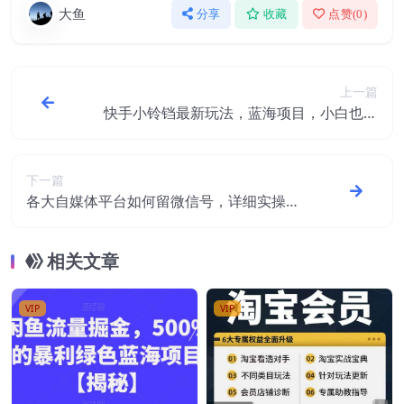
大鱼
分享
收藏
点赞(
0
)
上一篇
快手小铃铛最新玩法，蓝海项目，小白也可
操作，日入500+【揭秘】
下一篇
各大自媒体平台如何留微信号，详细实操教
学【揭秘】
相关文章
VIP
VIP