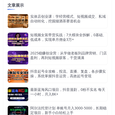
文章展示
实体店创业课：学经营模式、短视频成交、私域
自动转化，挖掘烟酒茶赛道机会
短视频女装带货实战：7大模块全拆解，0基础、
低成本，实现单月佣金3万+
2025稳赚创业营：从学做老板到品牌营销、门店
盈利，再到短视频获客，干货满满
抖音起号全攻略，投流、直播、复盘，各步骤实
操，系统掌握抖音运营，高效起号变现
最新蓝海风口项目，抖音漫剧，0粉不实名 每天
一小时，月入8K+
阿尔法托管计划 单账号月入3000-5000，长期稳
定项目，新手小白轻松上手