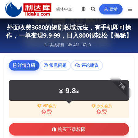
登录
外面收费3680的短剧私域玩法，有手机即可操
作，一单变现9.9-99，日入800很轻松【揭秘】
实战项目
481
0
详情介绍
常见问题
评论建议
下载
9.8
¥
VIP会员
永久会员
免费
免费
购买下载权限