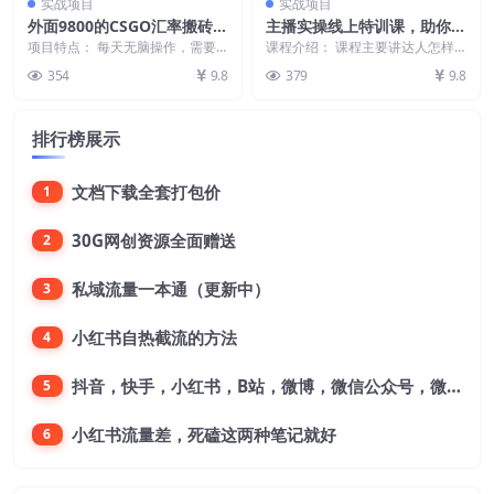
实战项目
实战项目
外面9800的CSGO汇率搬砖项
主播实操线上特训课，助你快
目，一个月轻松赚几千【选品
速成为优秀王播
项目特点： 每天无脑操作，需要
课程介绍： 课程主要讲达人怎样
软件+详细教程】
周转资金，项目长期可玩，项目有
的主播举报直播潜力、人们产品月
354
9.8
379
9.8
很久了，并且长久可以...
销百万的话术讲解，直...
排行榜展示
文档下载全套打包价
1
30G网创资源全面赠送
2
私域流量一本通（更新中）
3
小红书自热截流的方法
4
抖音，快手，小红书，B站，微博，微信公众号，微信视频号。每一个平台，都是不一样的机会，对应不一样的赚钱思路
5
小红书流量差，死磕这两种笔记就好
6