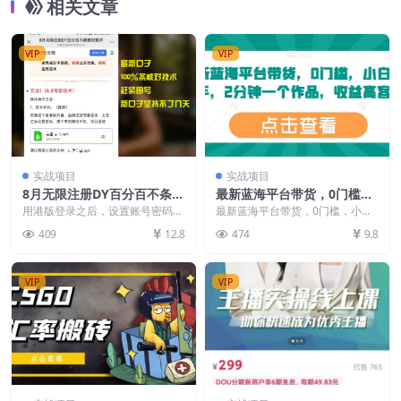
相关文章
VIP
VIP
实战项目
实战项目
8月无限注册DY百分百不条核
最新蓝海平台带货，0门槛，
对技术，新口子抓紧囤号
小白易上手，2分钟一个作
用港版登录之后，设置账号密码，
最新蓝海平台带货，0门槛，小白
然后用正版去那个找回账号可过核
品，收益高【揭秘】
易上手，2分钟一个作品，收益高
409
12.8
474
9.8
对。
【揭秘】 项目介绍：...
VIP
VIP