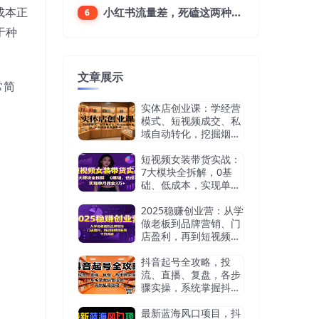
成本正
小红书流量差，死磕这两种笔记就好
6
于种
文章展示
常简
实体店创业课：学经营
模式、短视频成交、私
域自动转化，挖掘烟酒
茶赛道机会
短视频女装带货实战：
7大模块全拆解，0基
础、低成本，实现单月
佣金3万+
2025稳赚创业营：从学
做老板到品牌营销、门
店盈利，再到短视频获
客，干货满满
抖音起号全攻略，投
流、直播、复盘，各步
骤实操，系统掌握抖音
运营，高效起号变现
最新蓝海风口项目，抖