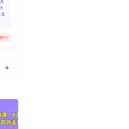
同其
大
务及
赞(
0
)