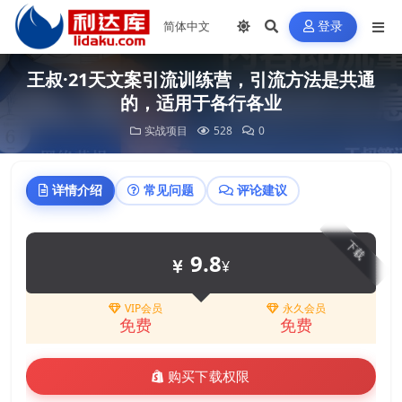
登录
王叔·21天文案引流训练营，引流方法是共通
的，适用于各行各业
实战项目
528
0
详情介绍
常见问题
评论建议
下载
9.8
¥
VIP会员
永久会员
免费
免费
购买下载权限