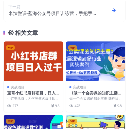
下一篇
米辣微课·蓝海公众号项目训练营，手把手教
你实操运营公众号和小程序变现
相关文章
VIP
VIP
实战项目
实战项目
宝哥小红书店群项目，日入过
《做一个会卖课的知识主播》
千（图文教程）【揭秘】
从底层逻辑到多行业实战案例
小红书店群，为何突然火爆？因为
做一个会卖课的知识主播 课程目
小红书终于看开了。 作为一个月
学院式教学-56节课
录！ 001.认知篇-1、专注于知识主
277
9.8
478
9.8
活2亿，拥有4300...
播的变现之路...
VIP
VIP