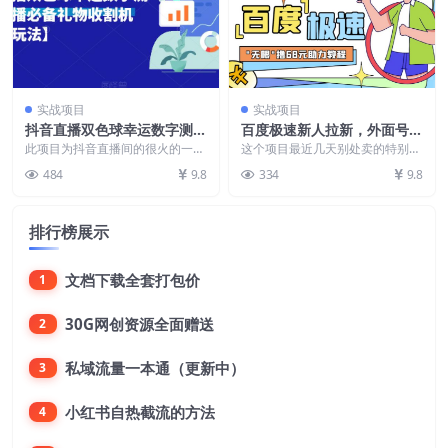
实战项目
实战项目
抖音直播双色球幸运数字测
百度极速新人拉新，外面号称
算，直播必备礼物收割机【详
“无限”撸68红包的项目解析
此项目为抖音直播间的很火的一个
这个项目最近几天别处卖的特别的
细玩法】
项目，外面基本都是月卡几百。并
【详细视频教程+文字步骤】
火爆，外面什么“无限”撸68元红包
484
9.8
334
9.8
且样式并不好看。 有...
啥的，各种噱头，...
排行榜展示
文档下载全套打包价
1
30G网创资源全面赠送
2
私域流量一本通（更新中）
3
小红书自热截流的方法
4