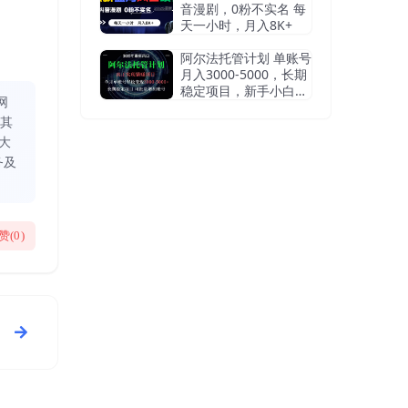
音漫剧，0粉不实名 每
天一小时，月入8K+
阿尔法托管计划 单账号
月入3000-5000，长期
稳定项目，新手小白轻
网
松上手
同其
大
务及
赞(
0
)