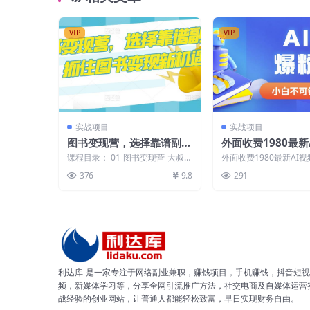
VIP
VIP
实战项目
实战项目
图书变现营，选择靠谱副
外面收费1980最新
业，抓住图书变现新机遇
爆粉吸金项目【详
课程目录： 01-图书变现营-大叔直
外面收费1980最新AI
AI工具+变现案例
播加餐.mp4 02-图书变现营13期-
金项目【详细教程+AI工
376
9.8
291
专场...
案例】【揭秘】...
秘】
利达库-是一家专注于网络副业兼职，赚钱项目，手机赚钱，抖音短视
频，新媒体学习等，分享全网引流推广方法，社交电商及自媒体运营
战经验的创业网站，让普通人都能轻松致富，早日实现财务自由。