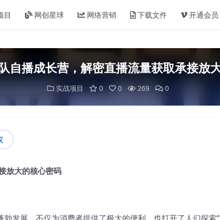
项目
网创星球
网络营销
下载文件
开通会员
队自播成长营，解密直播流量获取承接放
实战项目
0
0
269
0
议
接放大的核心密码
蓬勃发展，不仅为消费者提供了极大的便利，也打开了人们探索“