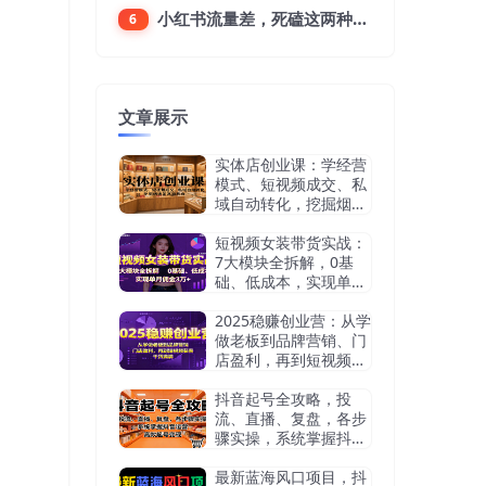
小红书流量差，死磕这两种笔记就好
6
文章展示
实体店创业课：学经营
模式、短视频成交、私
域自动转化，挖掘烟酒
茶赛道机会
短视频女装带货实战：
7大模块全拆解，0基
础、低成本，实现单月
佣金3万+
2025稳赚创业营：从学
做老板到品牌营销、门
店盈利，再到短视频获
客，干货满满
抖音起号全攻略，投
流、直播、复盘，各步
骤实操，系统掌握抖音
运营，高效起号变现
最新蓝海风口项目，抖