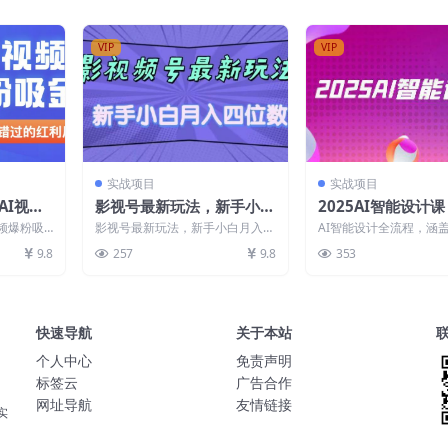
VIP
VIP
实战项目
实战项目
AI视频
影视号最新玩法，新手小白
2025AI智能设计课，
细教程+
月入四位数，零粉直接上手
eDiffusion+Com
视频爆粉吸
影视号最新玩法，新手小白月入四
AI智能设计全流程，涵盖St
】【揭
【揭秘】
室内景观全流程实
具+变现
位数，零粉直接上手【揭秘】 新
iffusion、ComfyUI、Mid
9.8
257
9.8
353
手小白可直接上手的新...
快速导航
关于本站
个人中心
免责声明
标签云
广告合作
网址导航
友情链接
实