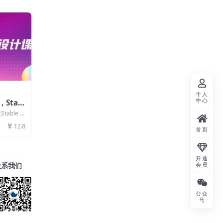
个人
中心
Stabl
fyUI，
able D
战
...
12.8
首页
开通
会员
联系我们
公众
号