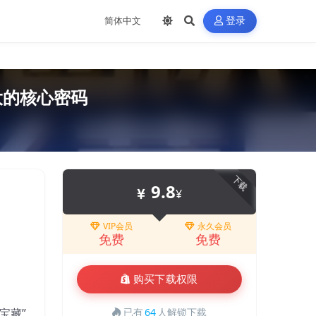
登录
大的核心密码
下载
9.8
¥
VIP会员
永久会员
免费
免费
购买下载权限
宝藏”
已有
64
人解锁下载