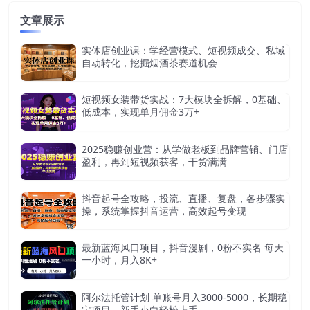
文章展示
实体店创业课：学经营模式、短视频成交、私域
自动转化，挖掘烟酒茶赛道机会
短视频女装带货实战：7大模块全拆解，0基础、
低成本，实现单月佣金3万+
2025稳赚创业营：从学做老板到品牌营销、门店
盈利，再到短视频获客，干货满满
抖音起号全攻略，投流、直播、复盘，各步骤实
操，系统掌握抖音运营，高效起号变现
最新蓝海风口项目，抖音漫剧，0粉不实名 每天
一小时，月入8K+
阿尔法托管计划 单账号月入3000-5000，长期稳
定项目，新手小白轻松上手