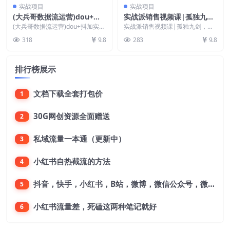
实战项目
实战项目
(大兵哥数据流运营)dou+抖
实战派销售视频课|孤独九
加实操教程与账号运营：纯实
剑，九大章节环环相扣，全面
(大兵哥数据流运营)dou+抖加实操
实战派销售视频课|孤独九剑，九
操派，不整虚的
教程与账号运营：纯实操派，不整
讲解销售
大章节环环相扣，全面讲解销售
318
9.8
283
9.8
虚的 课程目录...
孤独九剑课适用于：门...
排行榜展示
文档下载全套打包价
1
30G网创资源全面赠送
2
私域流量一本通（更新中）
3
小红书自热截流的方法
4
抖音，快手，小红书，B站，微博，微信公众号，微信视频号。每一个平台，都是不一样的机会，对应不一样的赚钱思路
5
小红书流量差，死磕这两种笔记就好
6