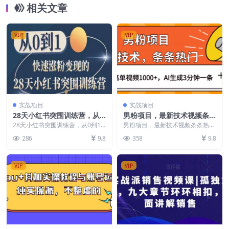
相关文章
VIP
VIP
实战项目
实战项目
28天小红书突围训练营，从0
男粉项目，最新技术视频条条
到1快速涨粉变现
热门，一条作品1000+AI生成
28天小红书突围训练营，从0到1
男粉项目，最新技术视频条条热
快速涨粉变现 课程内容： 10-第10
3分钟一条【揭秘】
门，一条作品1000+AI生成3分钟
286
9.8
358
9.8
课：手把手...
一条【揭秘】 今...
VIP
VIP