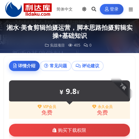
登录
湘水·美食剪辑拍摄运营，脚本思路拍摄剪辑实
操+基础知识
实战项目
405
0
详情介绍
常见问题
评论建议
下载
9.8
¥
VIP会员
永久会员
免费
免费
购买下载权限