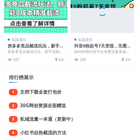
实战项目
实战项目
拼多多竞品截流玩法，新手也
抖音0粉起号7天变现，无需
能0成本精准截流
专业的团队，小白商家从0到
拼多多竞品截流玩法，新手也能0
如何利用抖音平台免费流量直接变
成本精准截流 课程内容： 01.【拼
1自播教程
现？抖音商家如何快速0粉起号？
507
9.8
269
9.8
多多竞品截流】...
课程目录： 第一课...
排行榜展示
文档下载全套打包价
1
30G网创资源全面赠送
2
私域流量一本通（更新中）
3
小红书自热截流的方法
4