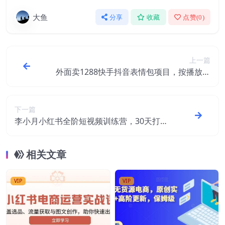
大鱼
分享
收藏
点赞(
0
)
上一篇
外面卖1288快手抖音表情包项目，按播放量
赚米
下一篇
李小月小红书全阶短视频训练营，30天打造
专属IP
相关文章
VIP
VIP