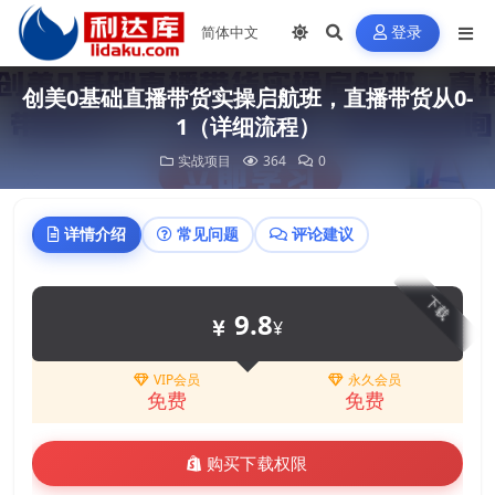
登录
创美0基础直播带货实操启航班，直播带货从0-
1（详细流程）
实战项目
364
0
详情介绍
常见问题
评论建议
下载
9.8
¥
VIP会员
永久会员
免费
免费
购买下载权限