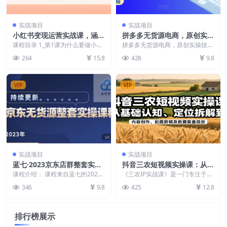
实战项目
实战项目
小红书变现运营实战课，涵盖
拼多多无货源电商，原创实操
选品、流量获取与图文创作，
技术+高阶更新，保姆级教程
课程目录 1_第1课为什么要做小红
拼多多无货源电商，原创实操技术
助你快速出单
书.mp4 2_第2课小红书电商玩法框
+高阶更新，保姆级教程 课程内
264
15.8
428
9.8
架.mp...
容： 01.【拼多多...
VIP
VIP
实战项目
实战项目
蓝七·2023京东店群整套实操
抖音三农短视频实操课：从基
视频教程，京东无货源整套操
础认知、定位拆解到内容创
课程介绍： 课程来自蓝七的2023
《三农IP实战课》是一门专注于三
作流程大总结，减少信息差，
京东店群整套实操视频教程。适合
作、拍摄剪辑及数据复盘投放
农领域抖音IP打造与商业变现的系
346
9.8
425
12.8
新手以及做店没有...
统化课程，涵盖从...
有效做店发展
排行榜展示