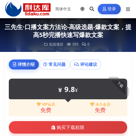
登录
三先生·口播文案方法论-高级选题-爆款文案，提
高5秒完播快速写爆款文案
实战项目
395
0
详情介绍
常见问题
评论建议
下载
9.8
¥
VIP会员
永久会员
免费
免费
购买下载权限