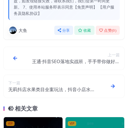
盘，如发现链接失效，请联系我们，我们会第一时间更
新。 7、使用本站服务即表示同意【免责声明】 【用户服
务及隐私协议】
大鱼
分享
收藏
点赞(
0
)
上一篇
王通·抖音SEO落地实战班，手‬手带你做好音
抖‬‬SEO
下一篇
无羁抖店水果类目全案玩法，抖音小店水果
实操班，2022抖音电商红利风口
相关文章
VIP
VIP