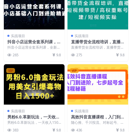
实战项目
实战项目
抖音小店运营全套系列课，全
直播带货全流程培训，直播带
新升级，从小店基础入门到进
货短视频带货/高权重账号措
抖音小店运营全套系列课，全新升
直播带货全流程培训，直播带货短
阶精通，系统掌握月销百万小
级，从小店基础入门到进阶精通，
建/短视频实操
视频带货/高权重账号措建/短视频
265
9.8
275
9.8
系统掌握月销百万小店...
实操 直播福利 直...
店的核心秘密
VIP
VIP
实战项目
实战项目
男粉6.0.革新玩法，一天收入
高效抖音直播课程，入门到进
1500+，用美女引爆得物APP
阶，七步起号全流程秘籍
男粉6.0.革新玩法，一天收入1500
随心推、千川投流、对标起号、各
【揭秘】
+，用美女引爆得物APP【揭秘】
项核心数据详细分析（全面专业）
383
9.8
436
9.8
内容介绍...
课程目录： 1、2...