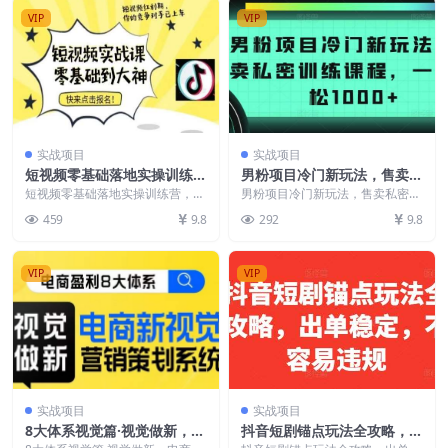
VIP
VIP
实战项目
实战项目
短视频零基础落地实操训练
男粉项目冷门新玩法，售卖私
营，短视频实战课零基础到大
密训练课程，一天轻松1000+
短视频零基础落地实操训练营，短
男粉项目冷门新玩法，售卖私密训
神
视频实战课零基础到大神 课程内
【揭秘】
练课程，一天轻松1000+【揭秘】
459
9.8
292
9.8
容： 1.1短视频入...
这个项目属于男...
VIP
VIP
实战项目
实战项目
8大体系视觉篇·视觉做新，​电
抖音短剧锚点玩法全攻略，出