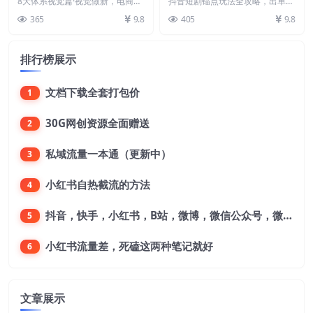
商新视觉营销策划系统课
单稳定，不容易违规
8大体系视觉篇·视觉做新，​电商新
抖音短剧锚点玩法全攻略，出单稳
视觉营销策划系统课 ———课程
定，不容易违规 锚点开白项目: 番
365
9.8
405
9.8
大纲— （课程总...
茄小说/番茄畅听...
排行榜展示
文档下载全套打包价
1
30G网创资源全面赠送
2
私域流量一本通（更新中）
3
小红书自热截流的方法
4
抖音，快手，小红书，B站，微博，微信公众号，微信视频号。每一个平台，都是不一样的机会，对应不一样的赚钱思路
5
小红书流量差，死磕这两种笔记就好
6
文章展示