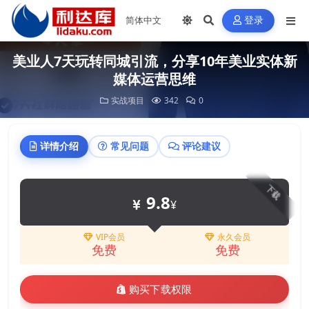
登录
美业人7天玩转同城引流，分享10年美业实体新
媒体运营思维
实战项目
342
0
详情介绍
常见问题
评论建议
下载
9.8
¥
VIP会员
永久会员
免费
免费
购买下载权限