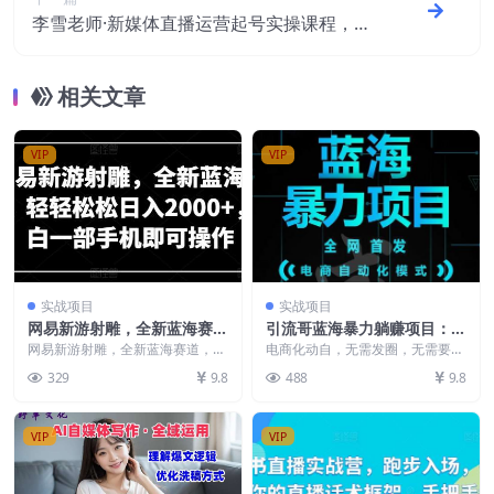
李雪老师·新媒体直播运营起号实操课程，帮
助你在直播间获取更多流量
相关文章
VIP
VIP
实战项目
实战项目
网易新游射雕，全新蓝海赛
引流哥蓝海暴力躺赚项目：无
道，轻轻松松日入2000+，小
需发圈无需引流无需售后，每
网易新游射雕，全新蓝海赛道，轻
​电商化‍动‍自‬‬，‌‌无需发圈，无需要引
白一部手机即可操作【揭秘】
轻松松日入2000+，小白一部手机
单赚50-500（教程+线报群)
流，不需要邀好‍请‬‬友，无脑操
329
9.8
488
9.8
即可操作【揭秘】...
作，...
VIP
VIP