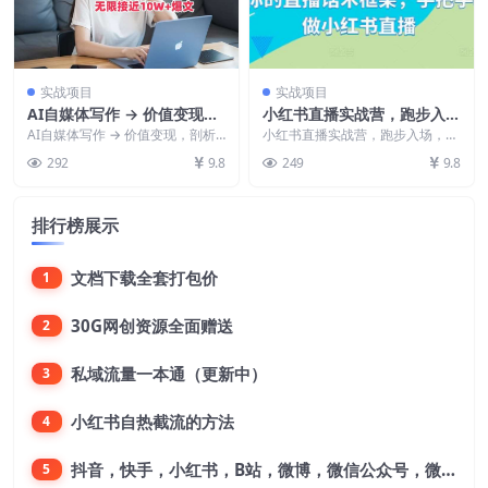
实战项目
实战项目
AI自媒体写作 → 价值变现，
小红书直播实战营，跑步入
剖析爆文逻辑，无限接近10
场，打造专属你的直播话术框
AI自媒体写作 → 价值变现，剖析
小红书直播实战营，跑步入场，打
W+爆文体验课【揭秘】
爆文逻辑，无限接近10W+爆文体
架，手把手教你做小红书直播
造专属你的直播话术框架，手把手
292
9.8
249
9.8
验课【揭秘】 ...
教你做小红书直播 2...
排行榜展示
文档下载全套打包价
1
30G网创资源全面赠送
2
私域流量一本通（更新中）
3
小红书自热截流的方法
4
抖音，快手，小红书，B站，微博，微信公众号，微信视频号。每一个平台，都是不一样的机会，对应不一样的赚钱思路
5