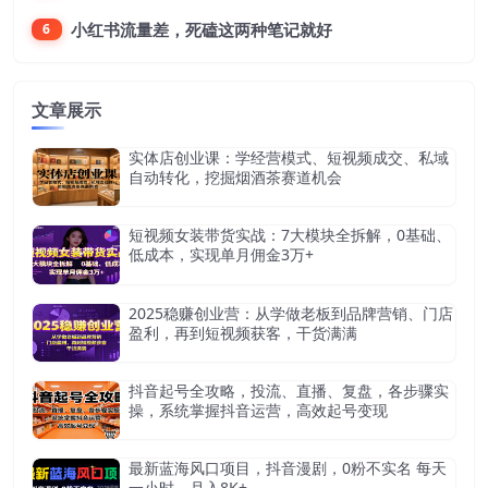
小红书流量差，死磕这两种笔记就好
6
文章展示
实体店创业课：学经营模式、短视频成交、私域
自动转化，挖掘烟酒茶赛道机会
短视频女装带货实战：7大模块全拆解，0基础、
低成本，实现单月佣金3万+
2025稳赚创业营：从学做老板到品牌营销、门店
盈利，再到短视频获客，干货满满
抖音起号全攻略，投流、直播、复盘，各步骤实
操，系统掌握抖音运营，高效起号变现
最新蓝海风口项目，抖音漫剧，0粉不实名 每天
一小时，月入8K+