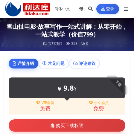
登录
雪山扯电影·故事写作一站式讲解：从零开始，
一站式教学（价值799）
实战项目
353
0
详情介绍
常见问题
评论建议
下载
9.8
¥
VIP会员
永久会员
免费
免费
购买下载权限