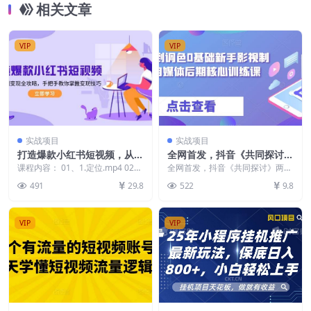
相关文章
VIP
VIP
实战项目
实战项目
打造爆款小红书短视频，从定
全网首发，抖音《共同探讨》
位到变现全攻略，手把手教你
两个月如何让粉丝数从零到1
课程内容： 01、1.定位.mp4 02、
全网首发，抖音《共同探讨》两个
掌握变现技巧
2.对标账号.mp4 03、3.IP5...
0w【揭秘】
月如何让粉丝数从零到10w【揭
491
29.8
522
9.8
秘】 今天给大家介绍...
VIP
VIP