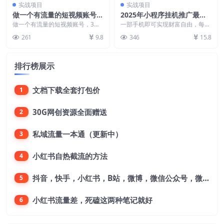
实战项目
实战项目
做一个有流量的短视频账号，
2025年小程序挂机推广最新
3天学懂短视频流量逻辑
玩法，保底日入800+，小白
做一个有流量的短视频账号，3天
一部手机即可实现财富自由，每天
学懂短视频流量逻辑 课程内容：
轻松上手
抽出1个小时时间轻松保底日入80
261
9.8
346
15.8
第1节2023适合...
0+，这个挂机项目...
排行榜展示
文档下载全套打包价
1
30G网创资源全面赠送
2
私域流量一本通（更新中）
3
小红书自热截流的方法
4
抖音，快手，小红书，B站，微博，微信公众号，微信视频号。每一个平台，都是不一样的机会，对应不一样的赚钱思路
5
小红书流量差，死磕这两种笔记就好
6