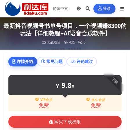
登录
最新抖音视频号书单号项目，一个视频赚8300的
玩法【详细教程+AI语音合成软件】
实战项目
435
0
详情介绍
常见问题
评论建议
下载
9.8
¥
VIP会员
永久会员
免费
免费
购买下载权限