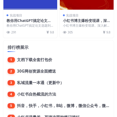
实战项目
实战项目
教你用ChatGPT搞定论文选
小红书博主爆粉变现课，深入
题到写作全流程(7节视频课)
解读小红书商业逻辑，带你进
教你用ChatGPT搞定论文选题到写
小红书博主爆粉变现课。深入解读
作全流程(7节视频课) 课程内容：
阶变现大咖！
小红书商业逻辑，带你进阶变现大
291
9.8
305
9.8
001....
咖！ 课程目录： 0...
排行榜展示
文档下载全套打包价
1
30G网创资源全面赠送
2
私域流量一本通（更新中）
3
小红书自热截流的方法
4
抖音，快手，小红书，B站，微博，微信公众号，微信视频号。每一个平台，都是不一样的机会，对应不一样的赚钱思路
5