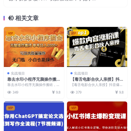
操演示3种方法
相关文章
VIP
VIP
实战项目
实战项目
靠去水印小程序无脑操作搬
【毒舌电影合伙人亲授】抖音
砖，单号日入1000+保姆级教
爆款内容涨粉课，5000万抖
靠去水印小程序无脑操作搬砖，单
【毒舌电影合伙人亲授】抖音爆款
程可放大批量操作【揭秘】
号日入1000+保姆级教程可放大批
音大号首次披露涨粉机密
内容涨粉课，5000万抖音大号首
349
9.8
379
9.8
量操作【揭秘】 ...
次披露涨粉机密 5...
VIP
VIP