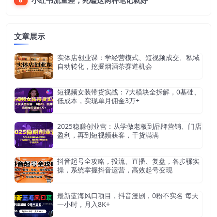
小红书流量差，死磕这两种笔记就好
6
文章展示
实体店创业课：学经营模式、短视频成交、私域
自动转化，挖掘烟酒茶赛道机会
短视频女装带货实战：7大模块全拆解，0基础、
低成本，实现单月佣金3万+
2025稳赚创业营：从学做老板到品牌营销、门店
盈利，再到短视频获客，干货满满
抖音起号全攻略，投流、直播、复盘，各步骤实
操，系统掌握抖音运营，高效起号变现
最新蓝海风口项目，抖音漫剧，0粉不实名 每天
一小时，月入8K+