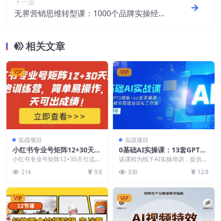
下一篇
无界营销思维转型课：1000个品牌实操经
验，助你销量倍增（20节视频）
相关文章
VIP
VIP
实战项目
实战项目
小红书专业号矩阵12+30天引
0基础AI实操课：13套GPTS
流陪跑训练营，简单易操作，
模板+66字录播课，手把手教
小红书专业号矩阵12+30天引流陪
该课程为线下AI实操培训，提供13
15天可出成绩!
跑训练营，简单易操作，15天可出
你搭建自动化工作流
套GPTS提示词工具包、66堂持续
214
9.8
330
12.8
成绩! 适合电...
更新的内部录...
VIP
VIP