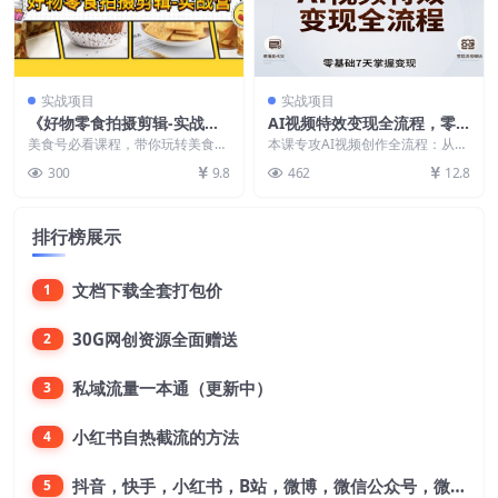
实战项目
实战项目
《好物零食拍摄剪辑-实战
AI视频特效变现全流程，零
营》拍摄+剪辑+软件使用全
基础7天掌握视频生产到橱窗
美食号必看课程，带你玩转美食号
本课专攻AI视频创作全流程：从即
流程（12节课）
拍出更有美感的画面，剪出爆款零
带货变现
梦AI积分白嫖、豆包工具无水印保
300
9.8
462
12.8
食视频！ 课程目录...
存素材，到爆款制...
排行榜展示
文档下载全套打包价
1
30G网创资源全面赠送
2
私域流量一本通（更新中）
3
小红书自热截流的方法
4
抖音，快手，小红书，B站，微博，微信公众号，微信视频号。每一个平台，都是不一样的机会，对应不一样的赚钱思路
5