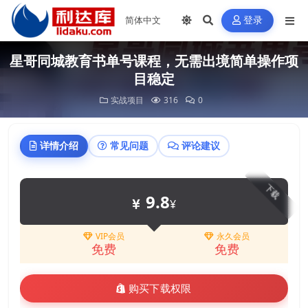
登录
星哥同城教育书单号课程，无需出境简单操作项
目稳定
实战项目
316
0
详情介绍
常见问题
评论建议
下载
9.8
¥
VIP会员
永久会员
免费
免费
购买下载权限