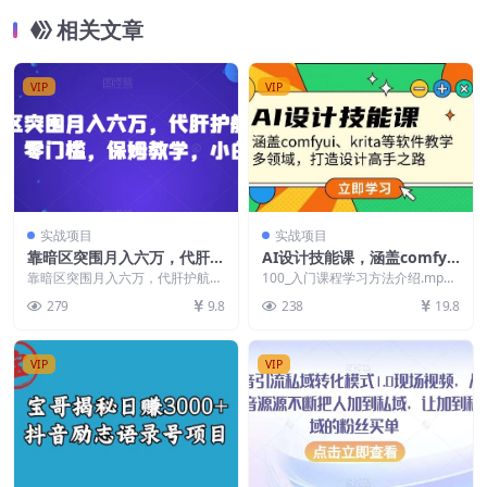
相关文章
VIP
VIP
实战项目
实战项目
靠暗区突围月入六万，代肝护
AI设计技能课，涵盖comfyu
航多种变现，零门槛，保姆教
i、krita等软件教学，多领
靠暗区突围月入六万，代肝护航多
100_入门课程学习方法介绍.mp4
学，小白必入【揭秘】
种变现，零门槛，保姆教学，小白
域，打造设计高手之路
101_1工作实操-线稿出图全流程.
279
9.8
238
19.8
必入【揭秘】 课程内...
mp4...
VIP
VIP