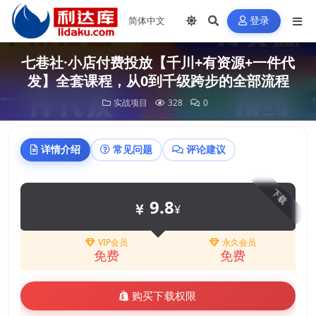
登录
七巷社·小店付费投放【千川+有资源+一件代
发】全套课程，从0到千级跨步的全部流程
实战项目
328
0
详情介绍
常见问题
评论建议
下载
9.8
¥
VIP会员
永久会员
免费
免费
购买下载权限