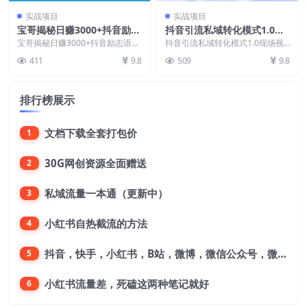
实战项目
实战项目
宝哥揭秘日赚3000+抖音励志
抖音引流私域转化模式1.0现
语录号短视频变现项目
场视频，从抖音源源不断把人
宝哥揭秘日赚3000+抖音励志语录
抖音引流私域转化模式1.0现场视
号短视频变现项目 今天拆解一个
加到私域，让加到私域的粉丝
频，从抖音源源不断把人加到私
411
9.8
509
9.8
制作难度低、受众...
域，让加到私域的粉丝...
买单
排行榜展示
文档下载全套打包价
1
30G网创资源全面赠送
2
私域流量一本通（更新中）
3
小红书自热截流的方法
4
抖音，快手，小红书，B站，微博，微信公众号，微信视频号。每一个平台，都是不一样的机会，对应不一样的赚钱思路
5
小红书流量差，死磕这两种笔记就好
6