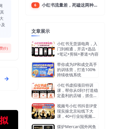
小红书流量差，死磕这两种笔记就好
6
网
同其
大
务及
文章展示
小红书无货源电商，入
赞(
0
)
门到精通，开店+选品
+笔记+剪辑+赛道+内容
带你成为IP和成交高手
的训练营，打造100%
持续收钱系统
小红书虚拟项目特训
课，帮你从0到1打造稳
定盈利的店铺，抓住流
量红利（更新9月）
视频号小红书抖音IP变
现实操北京站线下大
课，40+行业短视频高
变现姿势，100+IP高变
现实操技术
煤炉Mercari国外闲鱼