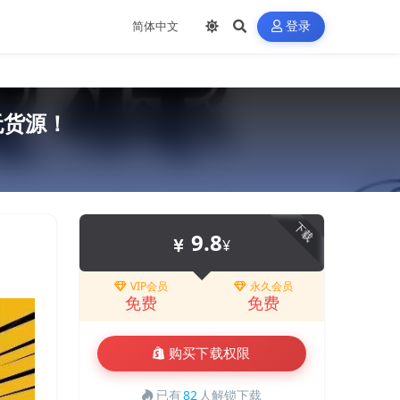
登录
无货源！
下载
9.8
¥
VIP会员
永久会员
免费
免费
购买下载权限
已有
82
人解锁下载