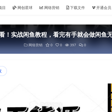
项目
网创星球
网络营销
下载文件
开通会员
看！实战闲鱼教程，看完有手就会做闲鱼
网络营销
0
0
397
0
议