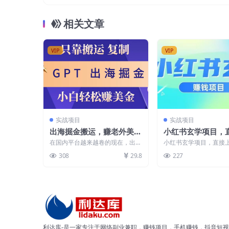
月入20万的抖音冷门项目（付
相关文章
VIP
VIP
实战项目
实战项目
出海掘金搬运，赚老外美
小红书玄学项目，
金，月入3w+，仅需GPT粘
操作，日入500【
在国内平台越来越卷的现在，出海
小红书玄学项目，直接
贴复制，小白也能玩转
掘金是目前最大的红利，因为海内
日入500【揭秘】 教程
308
29.8
227
外的信息差，海外的一...
过程中会遇到的所...
利达库-是一家专注于网络副业兼职，赚钱项目，手机赚钱，抖音短视