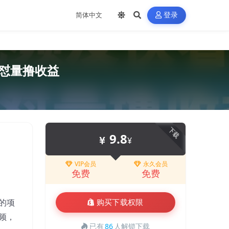
登录
接怼量撸收益
下载
9.8
¥
VIP会员
永久会员
免费
免费
的项
购买下载权限
频，
已有
86
人解锁下载