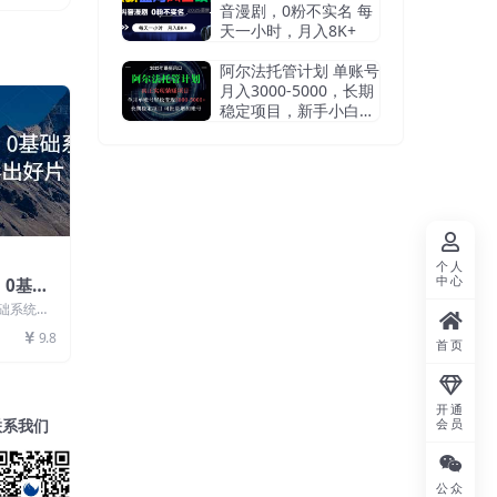
音漫剧，0粉不实名 每
天一小时，月入8K+
阿尔法托管计划 单账号
月入3000-5000，长期
稳定项目，新手小白轻
松上手
个人
中心
，0基础
影出好片
础系统教
内容： 0
9.8
首页
开通
会员
联系我们
公众