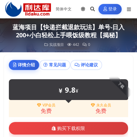
登录
蓝海项目【快递拦截退款玩法】单号-日入
200+小白轻松上手喂饭级教程【揭秘】
实战项目
442
0
详情介绍
常见问题
评论建议
下载
9.8
¥
VIP会员
永久会员
免费
免费
购买下载权限