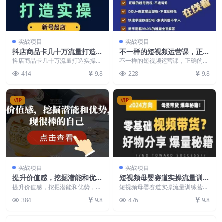
实战项目
实战项目
抖店商品卡几十万流量打造实
不一样的短视频运营课，正确
操，从新号起店到一天几十万
的起号流程，DOU+投放底层
抖店商品卡几十万流量打造实操，
不一样的短视频运营课，正确的起
搜索、推荐流量完整实操步骤
从新号起店到一天几十万搜索、推
逻辑，快速掌握数据分析
号流程，DOU+投放底层逻辑，快
414
9.8
228
9.8
荐流量完整实操步骤 ...
速掌握数据分析 不...
VIP
VIP
实战项目
实战项目
提升价值感，挖掘潜能和优
短视频母婴赛道实操流量训练
势，发现很棒的自己
营，零基础视频带货，好物分
提升价值感，挖掘潜能和优势，发
短视频母婴赛道实操流量训练营，
现很棒的自己 课程内容： 001.
享，爆量秘籍
零基础视频带货，好物分享，爆量
384
9.8
476
9.8
【打卡入口】价值...
秘籍 课程内容： 1...