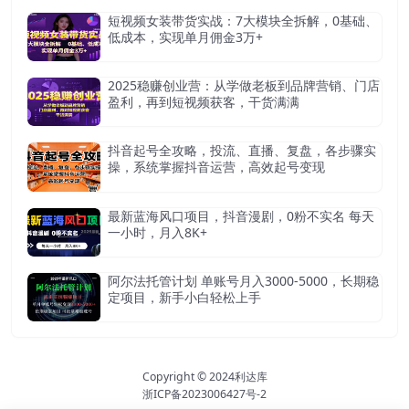
短视频女装带货实战：7大模块全拆解，0基础、
低成本，实现单月佣金3万+
2025稳赚创业营：从学做老板到品牌营销、门店
盈利，再到短视频获客，干货满满
抖音起号全攻略，投流、直播、复盘，各步骤实
操，系统掌握抖音运营，高效起号变现
最新蓝海风口项目，抖音漫剧，0粉不实名 每天
一小时，月入8K+
阿尔法托管计划 单账号月入3000-5000，长期稳
定项目，新手小白轻松上手
Copyright © 2024
利达库
浙ICP备2023006427号-2