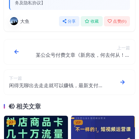
务及隐私协议】
大鱼
分享
收藏
点赞(
0
)
上一篇
某公众号付费文章《新房改，何去何从！》
再一次彻底改写社会财富格局
下一篇
闲得无聊出去走走就可以赚钱，最新支付宝
搬砖项目，一单5元佣金，小白可做【揭
秘】
相关文章
VIP
VIP