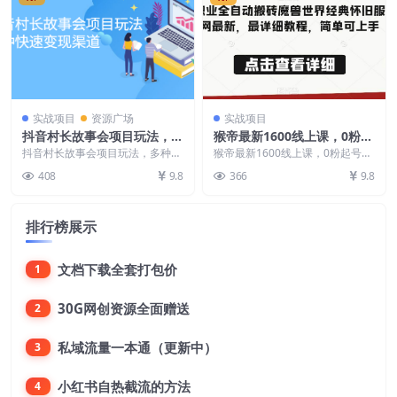
实战项目
资源广场
实战项目
抖音村长故事会项目玩法，多
猴帝最新1600线上课，0粉起
种快速变现渠道【视频课程】
号实操教学，自然流量天花
抖音村长故事会项目玩法，多种快
猴帝最新1600线上课，0粉起号实
速变现渠道【视频课程】 感兴趣
板，7-8月9节，20+小时
操教学，自然流量天花板，7-8月9
408
9.8
366
9.8
的可以下载学习
节，20+小...
排行榜展示
文档下载全套打包价
1
30G网创资源全面赠送
2
私域流量一本通（更新中）
3
小红书自热截流的方法
4