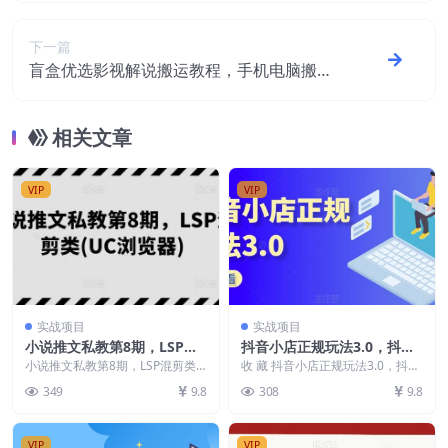
下一篇
盲盒优选影视解说搬运教程，手机电脑搬运
教程
相关文章
VIP
VIP
实战项目
实战项目
小说推文私教第8期，LSP混
抖音小店正规玩法3.0，抖音
剪类(UC浏览器)
入门基础知识、抖音运营技
小说推文私教第8期，LSP混剪类
收 藏 抖音小店正规玩法3.0，抖音
(UC浏览器) 项目内容： 小说推文
术、达人带货邀约、全域电商
入门基础知识、抖音运营技术、达
349
9.8
308
9.8
私教第8期，...
人带货邀约、全...
运营等
VIP
VIP