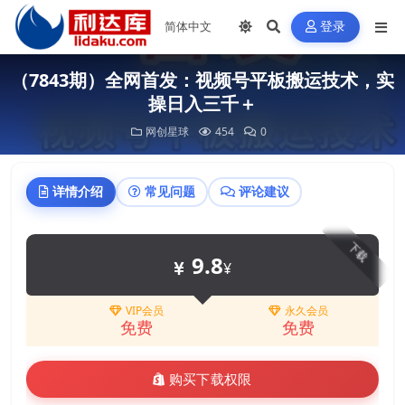
登录
（7843期）全网首发：视频号平板搬运技术，实
操日入三千＋
网创星球
454
0
详情介绍
常见问题
评论建议
下载
9.8
¥
VIP会员
永久会员
免费
免费
购买下载权限