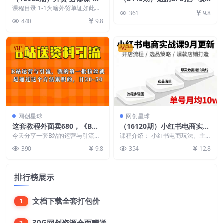
贸单证第一名-共勤外贸教程
目,提供5000部短剧授权视频
课程目录 1-1为啥外贸单证如此重
361
9.8
（22节课）
要_1.mp4 2-2外贸成交用到的合同
可挂载, 可以一起赚钱
440
9.8
箱单发...
VIP
VIP
网创星球
网创星球
这套教程外面卖680，《B站
（16120期）小红书电商实战
送资料引流法》，单账号一天
课9月更新，开店流程/选品策
今天分享一套B站的运营与引流教
课程介绍： 小红书电商玩法。主
30-50加，简单有效
程 我自己也在实操，并且我的第
略/爆款店铺打造，单号月均1
要内容包括：小红书电商基础课、
390
9.8
354
12.8
一批粉丝就是通过这个...
小红书带货、选品训练...
0w+
排行榜展示
文档下载全套打包价
1
30G网创资源全面赠送
2