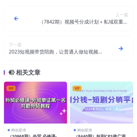
上一篇
（7842期）视频号分成计划＋私域双重变
现，轻松日入1000＋，无任何门槛，小白轻
松上手
下一篇
2023短视频带货陪跑，让普通人做短视频带
货变得更简单（12节课）
相关文章
VIP
VIP
网创星球
网创星球
（10968期）外贸 必修课-外
（8440期）短剧CPS推广项