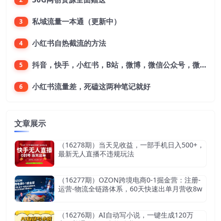
私域流量一本通（更新中）
3
小红书自热截流的方法
4
抖音，快手，小红书，B站，微博，微信公众号，微信视频号。每一个平台，都是不一样的机会，对应不一样的赚钱思路
5
小红书流量差，死磕这两种笔记就好
6
文章展示
（16278期）当天见收益，一部手机日入500+，
最新无人直播不违规玩法
（16277期）OZON跨境电商0-1掘金营：注册-
运营-物流全链路体系，60天快速出单月营收8w
（16276期）AI自动写小说，一键生成120万