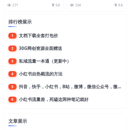
教程【揭秘】
200+适合小白，喂饭式教程【揭
+支付双收益，0粉丝轻松月
益，多平台可操作，广告+支付双
271
9.8
334
9.8
秘】 介绍： 项目...
收益，0粉丝轻松月入...
入过万【揭秘】
排行榜展示
文档下载全套打包价
1
30G网创资源全面赠送
2
私域流量一本通（更新中）
3
小红书自热截流的方法
4
抖音，快手，小红书，B站，微博，微信公众号，微信视频号。每一个平台，都是不一样的机会，对应不一样的赚钱思路
5
小红书流量差，死磕这两种笔记就好
6
文章展示