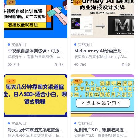
VIP
VIP
实战项目
实战项目
中视频自媒体训练课：可原创
Midjourney AI绘画应用，关
拍摄，可二次剪辑，有播放量
键词指令解析、漫画头像制
课程介绍： 有播放量就有钱，从
该课程系统讲解Midjourney AI绘
就有钱
此开始做一个自媒体人。可拍摄，
作、海报设计、3D人物生成
画工具的全流程应用，从基础界面
294
9.8
263
9.8
可剪辑，按播放量收益...
操作到高...
等
VIP
VIP
实战项目
实战项目
每天几分钟靠图文渠道掘金，
短剧推广3.0，微剧吧渠道高
日入200+适合小白，喂饭式
收益，多平台可操作，广告
每天几分钟靠图文渠道掘金，日入
短剧推广3.0，微剧吧渠道高收