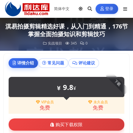
登录
淇易拍摄剪辑精选好课，从入门到精通，176节
掌握全面拍摄知识和剪辑技巧
实战项目
345
0
详情介绍
常见问题
评论建议
下载
9.8
¥
VIP会员
永久会员
免费
免费
购买下载权限