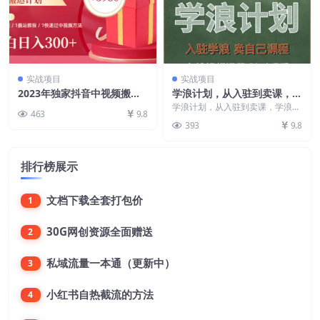
实战项目
实战项目
2023年独家抖音中视频搬运
学浪计划，从入驻到卖课，学
计划，每天30分钟至1小时搬
浪卖课全流程讲解（十八小课
学浪计划，从入驻到卖课，学浪卖
463
9.8
运即可，小白轻松日入300+
堂）
课全流程讲解（十八小课堂） 课
393
9.8
程目录： 1、202...
排行榜展示
文档下载全套打包价
1
30G网创资源全面赠送
2
私域流量一本通（更新中）
3
小红书自热截流的方法
4