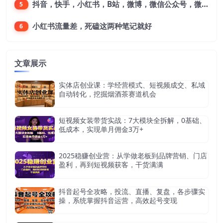
抖音，快手，小红书，B站，微博，微信公众号，微信视频号。每一个平台，都是不一样的机会，对应不一样的赚钱思路
5
小红书流量差，死磕这两种笔记就好
6
文章展示
实体店创业课：学经营模式、短视频成交、私域
自动转化，挖掘烟酒茶赛道机会
短视频女装带货实战：7大模块全拆解，0基础、
低成本，实现单月佣金3万+
2025稳赚创业营：从学做老板到品牌营销、门店
盈利，再到短视频获客，干货满满
抖音起号全攻略，投流、直播、复盘，各步骤实
操，系统掌握抖音运营，高效起号变现