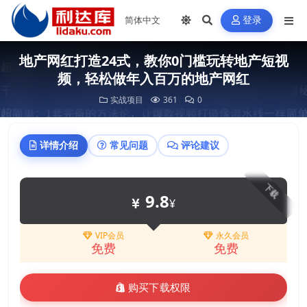
登录
地产网红打造24式，教你0门槛玩转地产短视
频，轻松做年入百万的地产网红
实战项目
361
0
详情介绍
常见问题
评论建议
下载
9.8
¥
VIP会员
永久会员
免费
免费
购买下载权限