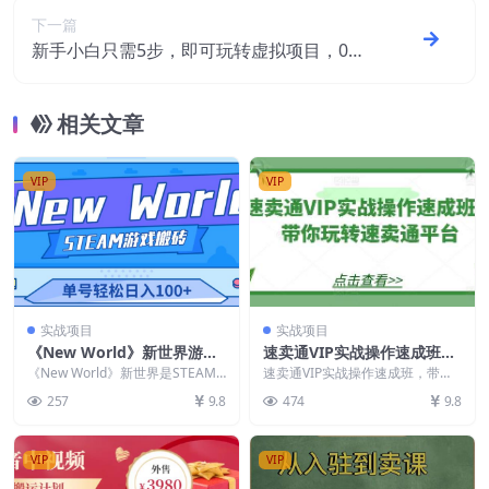
下一篇
新手小白只需5步，即可玩转虚拟项目，0成
本月入10000+【视频课程】
相关文章
VIP
VIP
实战项目
实战项目
《New World》新世界游戏
速卖通VIP实战操作速成班，
搬砖项目，单号轻松日入100
带你玩转速卖通平台
《New World》新世界是STEAM
速卖通VIP实战操作速成班，带你
+【详细操作教程】
游戏平台上面的一款国外游戏，不
玩转速卖通平台 课程内容： 2-选
257
9.8
474
9.8
开放亚洲服...
品的方法有哪些...
VIP
VIP