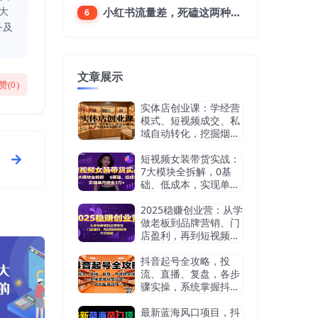
大
小红书流量差，死磕这两种笔记就好
6
务及
文章展示
赞(
0
)
实体店创业课：学经营
模式、短视频成交、私
域自动转化，挖掘烟酒
茶赛道机会
短视频女装带货实战：
7大模块全拆解，0基
础、低成本，实现单月
佣金3万+
2025稳赚创业营：从学
做老板到品牌营销、门
店盈利，再到短视频获
客，干货满满
抖音起号全攻略，投
流、直播、复盘，各步
骤实操，系统掌握抖音
运营，高效起号变现
最新蓝海风口项目，抖