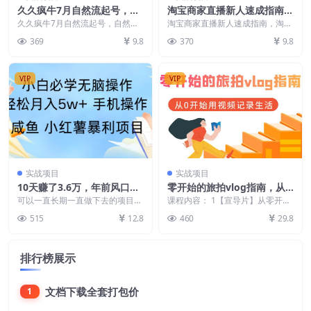
久久疯牛7月自然流起号，自
淘宝商家直播新人速成指南，
然流起号、主播话术实战课
淘宝直播入门小白必看
久久疯牛7月自然流起号，自然流
淘宝商家直播新人速成指南，淘宝
起号、主播话术实战课 课程内容
直播入门小白必看 课程内容： 01_
369
9.8
370
9.8
老孟-运营型主播话...
第一讲：访客成...
VIP
VIP
实战项目
实战项目
10天赚了3.6万，年前风口利
零开始的旅拍vlog指南，从0
润超级高，手机操作就可以，
开始用视频记录生活
可以一直长期一直做下去的项目，
课程内容： 1【宣导片】从零开始
多劳多得
而且没有成本，直接可以做，特别
的旅拍vog指南.mp4 2 01:vog制作
515
12.8
460
29.8
适合小白，而且项目每...
的...
排行榜展示
文档下载全套打包价
1