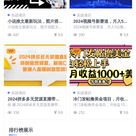
实战项目
实战项目
小说推文最新玩法，图片搭配
2024视频号新赛道，月入5位
文案，一天进账100～200不
数+，原创过审，搬运不违
小说推文最新玩法，图片搭配文
2024视频号新赛道，月入5位数
成问题
案，一天进账100～200不成问题
规，简单易学【揭秘】
+，原创过审，搬运不违规，简单
487
9.8
390
9.8
小说推文就是引导...
易学【揭秘】 内容...
VIP
VIP
实战项目
实战项目
2024拼多多无货源直播带货
冷门发帖撸美金项目，月收益
创业密训营，新风口，普通人
1000+美金，简单无脑，干就
收 藏 2024拼多多无货源直播带货
冷门发帖撸美金项目，月收益100
直播创业密训营
创业密训营，新风口，普通人直播
完了【揭秘】
0+美金，简单无脑，干就完了【揭
358
9.8
252
9.8
创业密训营 课...
秘】 介绍：今天...
排行榜展示