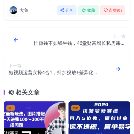
大鱼
分享
收藏
点赞(
0
)
上一篇
忙赚钱不如钱生钱，46堂财富增长私房课：
让你越听越有钱
下一篇
短视频运营实操4合1，抖加投放+差异化策
划+爆款文案内容+短视频账号运营 销30W
相关文章
VIP
VIP