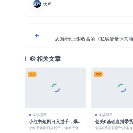
大鱼
从0到无上限收益的《私域流量运营
私域成交技巧，拔高
相关文章
VIP
VIP
实战项目
实战项目
小红书短剧日入过千，爆单
创美0基础直播带
大佬“繁华落叶”分享二创实
航班，直播带货从0
小红书短剧日入过千，爆单大佬
创美0基础直播带货实
操经验
细流程）
“繁华落叶”分享二创实操经验 小红
直播带货从0-1（详细流