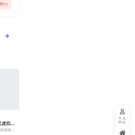
赞(
0
)
个人
中心
卖虚拟国
8-99.
拟国服操作
贩卖【揭
9元，0成本