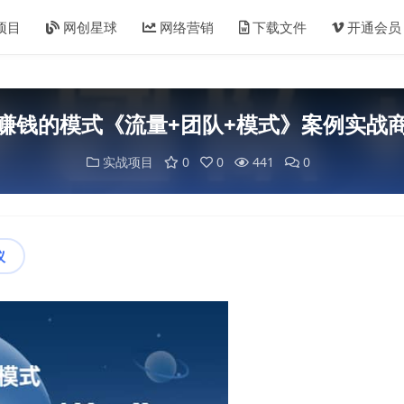
项目
网创星球
网络营销
下载文件
开通会员
赚钱的模式《流量+团队+模式》案例实战
实战项目
0
0
441
0
议