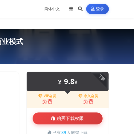
登录
商业模式
下载
9.8
¥
VIP会员
永久会员
免费
免费
购买下载权限
已有
89
人解锁下载