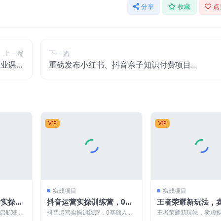
分享
收藏
点
上一篇
下一篇
商业课》
重磅发布小红书、抖音亲子知识付费项目，
财富转速
每个月轻松4万+（价值888元）
VIP
VIP
实战项目
实战项目
货实操启
抖音运营实操训练营，0基
王者荣耀新玩法，
-1（详
础入门，打造爆款短视频
服操作教程，一单6.8
操启航班，
抖音运营实操训练营，0基础入
王者荣耀新玩法，卖虚
99元，0成本无限
程） 课程
门，打造爆款短视频 课程内容： 0
教程，一单6.88-99.9