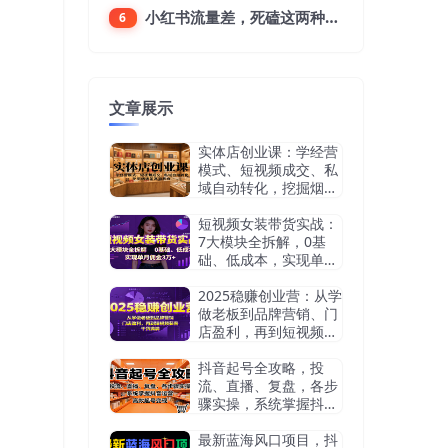
小红书流量差，死磕这两种笔记就好
6
文章展示
实体店创业课：学经营
模式、短视频成交、私
域自动转化，挖掘烟酒
茶赛道机会
短视频女装带货实战：
7大模块全拆解，0基
础、低成本，实现单月
佣金3万+
2025稳赚创业营：从学
做老板到品牌营销、门
店盈利，再到短视频获
客，干货满满
抖音起号全攻略，投
流、直播、复盘，各步
骤实操，系统掌握抖音
运营，高效起号变现
最新蓝海风口项目，抖