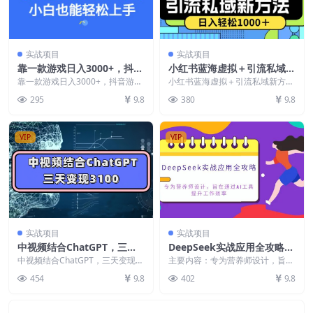
实战项目
实战项目
靠一款游戏日入3000+，抖音
小红书蓝海虚拟＋引流私域新
游戏野路子玩法，小白也能轻
方法，100%不限流，日入轻
靠一款游戏日入3000+，抖音游戏
小红书蓝海虚拟＋引流私域新方
松上手【揭秘】
野路子玩法，小白也能轻松上手
松1000＋，小白无脑操作
法，100%不限流，日入轻松1000
295
9.8
380
9.8
【揭秘】 大家好，...
＋，小白无脑操作...
【揭秘】
VIP
VIP
实战项目
实战项目
中视频结合ChatGPT，三天
DeepSeek实战应用全攻略：
变现3100，人人可做玩法思
专为营养师设计，旨在通过A
中视频结合ChatGPT，三天变现3
主要内容：专为营养师设计，旨在
路实操教学【揭秘】
100，人人可做玩法思路实操教学
I工具提升工作效率
通过AI工具提升工作效率。课程涵
454
9.8
402
9.8
【揭秘】 个...
盖AI生成健康评估...