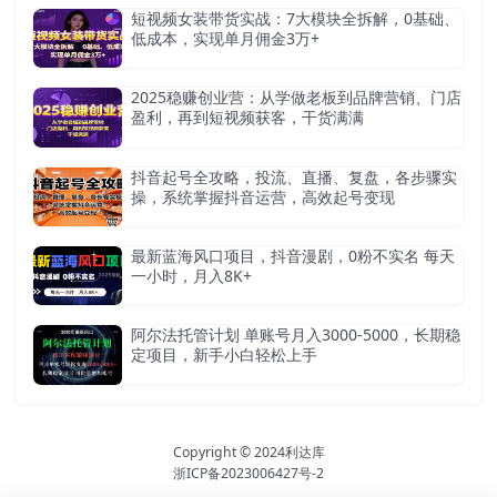
短视频女装带货实战：7大模块全拆解，0基础、
低成本，实现单月佣金3万+
2025稳赚创业营：从学做老板到品牌营销、门店
盈利，再到短视频获客，干货满满
抖音起号全攻略，投流、直播、复盘，各步骤实
操，系统掌握抖音运营，高效起号变现
最新蓝海风口项目，抖音漫剧，0粉不实名 每天
一小时，月入8K+
阿尔法托管计划 单账号月入3000-5000，长期稳
定项目，新手小白轻松上手
Copyright © 2024
利达库
浙ICP备2023006427号-2