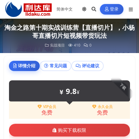
登录
淘金之路第十期实战训练营【直播切片】，小杨
哥直播切片短视频带货玩法
实战项目
410
0
详情介绍
常见问题
评论建议
下载
9.8
¥
VIP会员
永久会员
免费
免费
购买下载权限