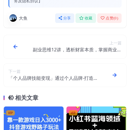
务及隐私协议】
大鱼
分享
收藏
点赞(
0
)
上一篇
副业思维12讲，透析财富本质，掌握商业思
维，教你赚钱
下一篇
「个人品牌技能变现」通过个人品牌-打造自
动赚钱系统（29节视频课程）
相关文章
VIP
VIP