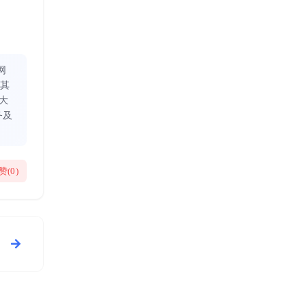
网
同其
大
务及
赞(
0
)