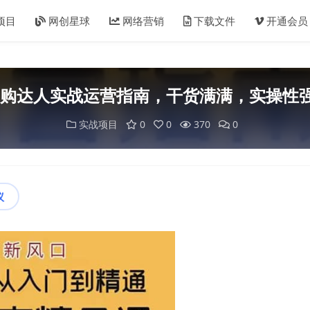
项目
网创星球
网络营销
下载文件
开通会员
城团购达人实战运营指南，干货满满，实操性
实战项目
0
0
370
0
议