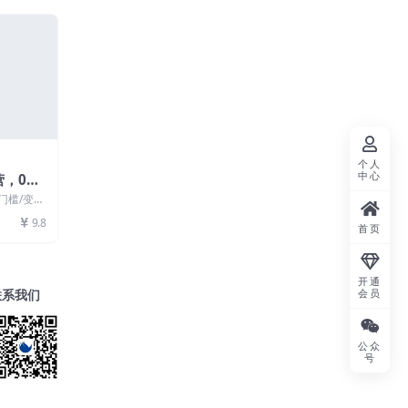
个人
中心
营，0门
前景
门槛/变现
手针对性
操过程手把
9.8
首页
开通
联系我们
会员
公众
号