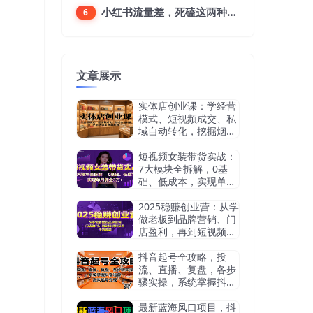
小红书流量差，死磕这两种笔记就好
6
文章展示
实体店创业课：学经营
模式、短视频成交、私
域自动转化，挖掘烟酒
茶赛道机会
短视频女装带货实战：
7大模块全拆解，0基
础、低成本，实现单月
佣金3万+
2025稳赚创业营：从学
做老板到品牌营销、门
店盈利，再到短视频获
客，干货满满
抖音起号全攻略，投
流、直播、复盘，各步
骤实操，系统掌握抖音
运营，高效起号变现
最新蓝海风口项目，抖