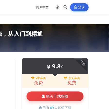
登录
强，从入门到精通
下载
9.8
¥
VIP会员
永久会员
免费
免费
购买下载权限
已有
69
人解锁下载