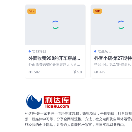
VIP
VIP
实战项目
实战项目
外面收费998的开车穿越无
抖音小店·第27期特
人直播玩法简单好入手纯纯
验分拉升/商品卡引
外面收费998的开车穿越无人直播
抖音小店·第27期特训营
就是捡米
效果优化/精选联盟
玩法简单好入手纯纯就是捡米 开
升/商品卡引流/投流效果
502
9.8
419
车穿越的直播间气氛...
联盟引流/等...
利达库-是一家专注于网络副业兼职，赚钱项目，手机赚钱，抖音短视
频，新媒体学习等，分享全网引流推广方法，社交电商及自媒体运营
战经验的创业网站，让普通人都能轻松致富，早日实现财务自由。