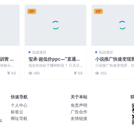
VIP
VIP
实战项目
实战项目
训营 体
玺承·超低价ppc—“直通
小说推广快速变现
流/投流
车、引力魔方、万相台”全
槛/变现快/竞争小/
 体验分拉
现在的你处于哪种阶段？ 只关注
小说推广快速变现营，0
引流/等
渠道低价扫流核心玩法
好，实操过程手把
优化/精选
爆款 ·高成本流量 ·产品转化单一 ·
快/竞争小/前景好，实
9.8
483
9.8
453
需求无法满足...
手针对性教学 业...
教学
快速导航
关于本站
个人中心
免责声明
标签云
广告合作
网址导航
友情链接
实