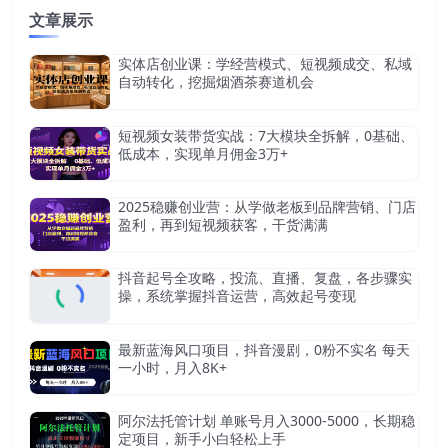
文章展示
实体店创业课：学经营模式、短视频成交、私域
自动转化，挖掘烟酒茶赛道机会
短视频女装带货实战：7大模块全拆解，0基础、
低成本，实现单月佣金3万+
2025稳赚创业营：从学做老板到品牌营销、门店
盈利，再到短视频获客，干货满满
抖音起号全攻略，投流、直播、复盘，各步骤实
操，系统掌握抖音运营，高效起号变现
最新蓝海风口项目，抖音漫剧，0粉不实名 每天
一小时，月入8K+
阿尔法托管计划 单账号月入3000-5000，长期稳
定项目，新手小白轻松上手