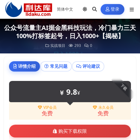
登录
公众号流量主AI掘金黑科技玩法，冷门暴力三天
100%打标签起号，日入1000+【揭秘】
实战项目
293
0
详情介绍
常见问题
评论建议
下载
9.8
¥
VIP会员
永久会员
免费
免费
购买下载权限