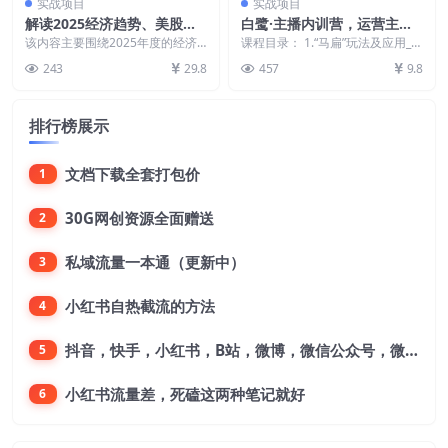
实战项目
实战项目
解读2025经济趋势、美股、A
白鹭·主播内训营，运营主播
港股等资产前景判断，助您抢
话术起号进阶能力提升
该内容主要围绕2025年度的经济
课程目录： 1.“马扁”玩法及应用_e
先布局未来投资
与市场展望进行深度解读。他分析
v.mp4 2.什么是“直播运营#8221...
243
29.8
457
9.8
了当前国内外经济走...
排行榜展示
文档下载全套打包价
1
30G网创资源全面赠送
2
私域流量一本通（更新中）
3
小红书自热截流的方法
4
抖音，快手，小红书，B站，微博，微信公众号，微信视频号。每一个平台，都是不一样的机会，对应不一样的赚钱思路
5
小红书流量差，死磕这两种笔记就好
6