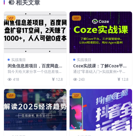
相关文章
VIP
VIP
实战项目
实战项目
闲鱼信息差项目，百度网盘扩
Coze实战课：了解Coze平
容1T空间，2天赚了1000+，
台，三步建智能体，让Bot精
我今天给大家分享一个信息差项
通过“零基础入门+实战案例+平台
人人可做0成本
目，百度网盘扩容。 百度网盘，
准回应，用AI Agent盈利
规则”教学，学员可快速开发AI应
418
12.8
243
12.8
大家都比较熟悉都有用过...
用，部分学员单智...
VIP
VIP