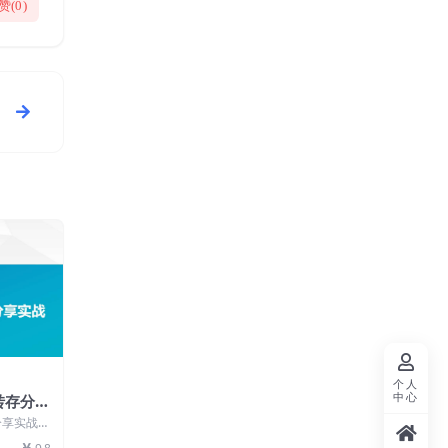
赞(
0
)
个人
中心
转存分享
分享实战
络创业想做