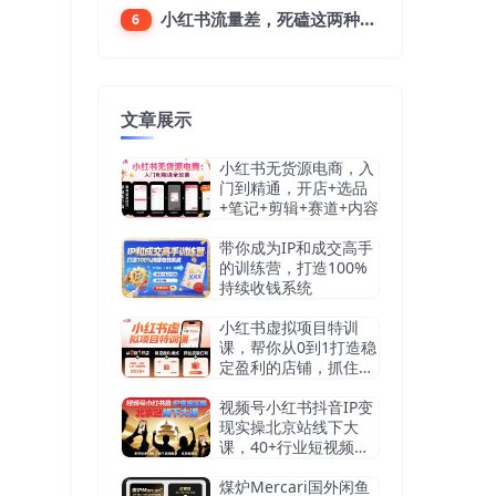
小红书流量差，死磕这两种笔记就好
6
文章展示
小红书无货源电商，入
门到精通，开店+选品
+笔记+剪辑+赛道+内容
带你成为IP和成交高手
的训练营，打造100%
持续收钱系统
小红书虚拟项目特训
课，帮你从0到1打造稳
定盈利的店铺，抓住流
量红利（更新9月）
视频号小红书抖音IP变
现实操北京站线下大
课，40+行业短视频高
变现姿势，100+IP高变
现实操技术
煤炉Mercari国外闲鱼