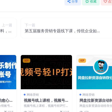
分享
收藏
点
上一篇
下一篇
资料，月
第五届服务营销专题线下课，传统企业如何
【揭秘】
通过抖音短视频转型，为传统企业流量赋能
VIP
VIP
网络营销
网络营销
治愈心情
视频号线上课程，视频号轻
网盘拉新资源自动
单日变现
IP打造
实战
心情账号，
视频号线上课程，视频号轻IP打造
网盘拉新资源自动转存
 项目简
课程内容： 1、 视频号轻IP打造
网盘拉新是越来越多网