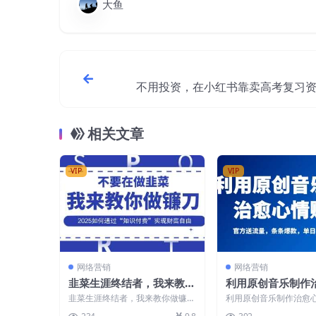
大鱼
不用投资，在小红书靠卖高考复习
入一万，需求供不应求，全是利润
相关文章
VIP
VIP
网络营销
网络营销
韭菜生涯终结者，我来教你
利用原创音乐制作
做镰刀，2025如何通过“知
账号，条条爆款，
韭菜生涯终结者，我来教你做镰
利用原创音乐制作治愈
识付费”实现财F自由【揭
多张
刀，2025如何通过“知识付费”实现
条条爆款，单日变现多张