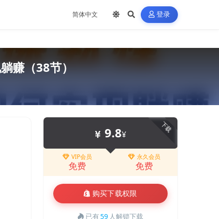
登录
躺赚（38节）
下载
9.8
¥
VIP会员
永久会员
免费
免费
购买下载权限
已有
59
人解锁下载