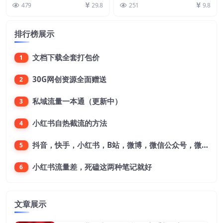
账，可矩阵操作
现秒到账，可矩阵操作， 通过我
30000+附全套工具
落风景视频，通常风景赛道非常受
479
29.8
251
9.8
们对接的渠道开...
年轻人的喜欢他能让人...
排行榜展示
文档下载全套打包价
1
30G网创资源全面赠送
2
私域流量一本通（更新中）
3
小红书自热截流的方法
4
抖音，快手，小红书，B站，微博，微信公众号，微信视频号。每一个平台，都是不一样的机会，对应不一样的赚钱思路
5
小红书流量差，死磕这两种笔记就好
6
文章展示