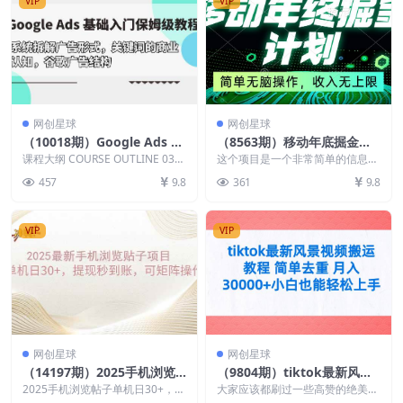
VIP
VIP
网创星球
网创星球
（10018期）Google Ads 基
（8563期）移动年底掘金计
础入门，系统拆解广告形式/
划，简单无脑操作，收入无上
课程大纲 COURSE OUTLINE 03
这个项目是一个非常简单的信息差
关键词的商业认知/谷歌广告
一、初识Google Ads 1)...
限！
赚钱项目，人人可以做，无脑操
457
9.8
361
9.8
作。就算是信息差但是大...
结构
VIP
VIP
网创星球
网创星球
（14197期）2025手机浏览
（9804期）tiktok最新风景
帖子单机日30+，提现秒到
视频搬运教程 简单去重 月入
2025手机浏览帖子单机日30+，提
大家应该都刷过一些高赞的绝美日