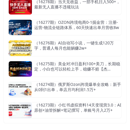
（16278期）当天见收益，一部手机日入500+，
最新无人直播不违规玩法
（16277期）OZON跨境电商0-1掘金营：注册-
运营-物流全链路体系，60天快速出单月营收8w
（16276期）AI自动写小说，一键生成120万
字，普通人每月也能躺赚2w+
（16275期）美金对冲日盈利100+美刀，长期稳
定，小白也可以轻松上手，稳赚不赔【杰…
（16274期）俄罗斯Ozon跨境爆单全攻略：新手
从0到1出单，单店月均利润1.5万+
（16273期）小红书虚拟资料14天变现营3.0：AI
原创+油管拆解+笔记撰写，单账号月入2万+