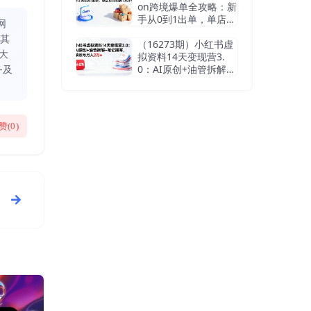
on跨境爆单全攻略：新
手从0到1出单，单店月
网
均利润1.5万+
同其
（16273期）小红书虚
大
拟资料14天变现营3.
0：AI原创+油管拆解
务及
+笔记撰写，单账号月
入2万+
赞(
0
)