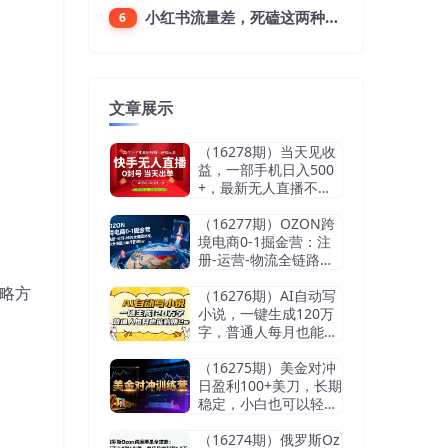
小红书流量差，死磕这两种笔记就好
6
文章展示
（16278期）当天见收
益，一部手机日入500
+，最新无人直播不违
规玩法
（16277期）OZON跨
境电商0-1掘金营：注
册-运营-物流全链路体
系，60天快速出单月营
略方
收8w
（16276期）AI自动写
小说，一键生成120万
字，普通人每月也能躺
赚2w+
（16275期）美金对冲
日盈利100+美刀，长期
稳定，小白也可以轻松
上手，稳赚不赔【杰…
（16274期）俄罗斯Oz