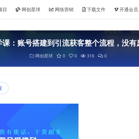
项目
网创星球
网络营销
下载文件
开通会员
学课：账号搭建到引流获客整个流程，没有
网创星球
0
0
316
0
议