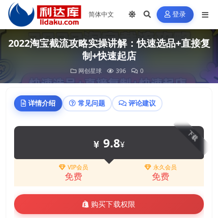
登录
2022淘宝截流攻略实操讲解：快速选品+直接复
制+快速起店
网创星球
396
0
详情介绍
常见问题
评论建议
下载
9.8
¥
VIP会员
永久会员
免费
免费
购买下载权限