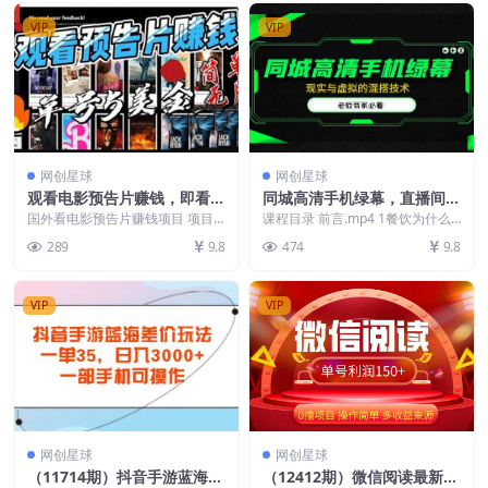
VIP
VIP
网创星球
网创星球
观看电影预告片赚钱，即看即
同城高清手机绿幕，直播间现
赚简单无脑，单号收益5美金
实与虚拟的混搭技术，老板商
国外看电影预告片赚钱项目 项目
课程目录 前言.mp4 1餐饮为什么
可批量
一直在自己去做都有钱赚 可以批
家必看
要选择虚拟直播.mov 2直播素材怎
289
9.8
474
9.8
量
么拍摄....
VIP
VIP
网创星球
网创星球
（11714期）抖音手游蓝海差
（12412期）微信阅读最新玩