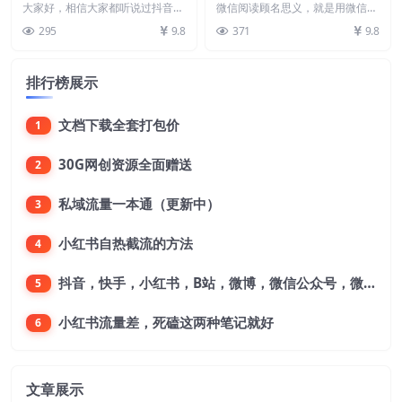
价玩法，一单35，日入3000
法！！0撸，没有任何成本有
大家好，相信大家都听说过抖音游
微信阅读顾名思义，就是用微信浏
+，一部手机可操作
戏发行人计划，但是一般做视频的
手就行，一天利润150+
览广告，文章。帖子之类的，广告
295
9.8
371
9.8
收益都低的离谱，今天...
商或者那些写文章的作...
排行榜展示
文档下载全套打包价
1
30G网创资源全面赠送
2
私域流量一本通（更新中）
3
小红书自热截流的方法
4
抖音，快手，小红书，B站，微博，微信公众号，微信视频号。每一个平台，都是不一样的机会，对应不一样的赚钱思路
5
小红书流量差，死磕这两种笔记就好
6
文章展示