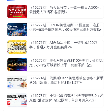
（16278期）当天见收益，一部手机日入500+，
最新无人直播不违规玩法
（16277期）OZON跨境电商0-1掘金营：注册-
运营-物流全链路体系，60天快速出单月营收8w
（16276期）AI自动写小说，一键生成120万
字，普通人每月也能躺赚2w+
（16275期）美金对冲日盈利100+美刀，长期稳
定，小白也可以轻松上手，稳赚不赔【杰…
（16274期）俄罗斯Ozon跨境爆单全攻略：新手
从0到1出单，单店月均利润1.5万+
（16273期）小红书虚拟资料14天变现营3.0：AI
原创+油管拆解+笔记撰写，单账号月入2万+