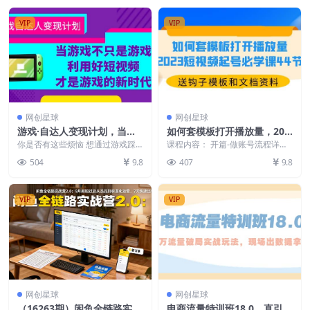
VIP
VIP
网创星球
网创星球
游戏·自达人变现计划，当游
如何套模板打开播放量，202
戏不只是游戏，利用好短视频
3短视频起号必学课44节（送
你是否有这些烦恼 想通过游戏踩
课程内容： 开篇-做账号流程详解
才是游戏的新时代
上短视频风口却无从下手? 玩游戏
钩子模板和文档资料）
定位篇-8大盈利方式讲解 定位篇-
504
9.8
407
9.8
多年不知道如何商业...
如何找一个盈...
VIP
VIP
网创星球
网创星球
（16263期）闲鱼全链路实战
电商流量特训班18.0，直引万