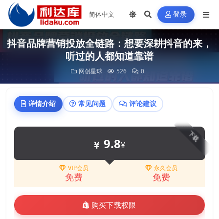
登录
抖音品牌营销投放全链路：想要深耕抖音的来，
听过的人都知道靠谱
网创星球
526
0
详情介绍
常见问题
评论建议
下载
9.8
¥
VIP会员
永久会员
免费
免费
购买下载权限