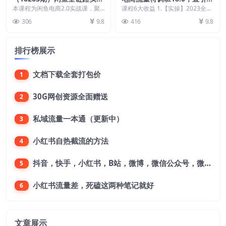
营2.0：9月新规过后从选品到
流量破局实操玩法，现场出数
本课程为闲鱼电商2.0实战课，聚
课程6大收益 1.【实操】2023全新
标准化运营，7天快速出单
焦“选品-运营-变现”三维体系，核
据拿结果
直通车智能新玩法，极致引流 2.
306
9.8
416
9.8
心模块包括： ...
【实操】2...
排行榜展示
文档下载全套打包价
1
30G网创资源全面赠送
2
私域流量一本通（更新中）
3
小红书自热截流的方法
4
抖音，快手，小红书，B站，微博，微信公众号，微信视频号。每一个平台，都是不一样的机会，对应不一样的赚钱思路
5
小红书流量差，死磕这两种笔记就好
6
文章展示