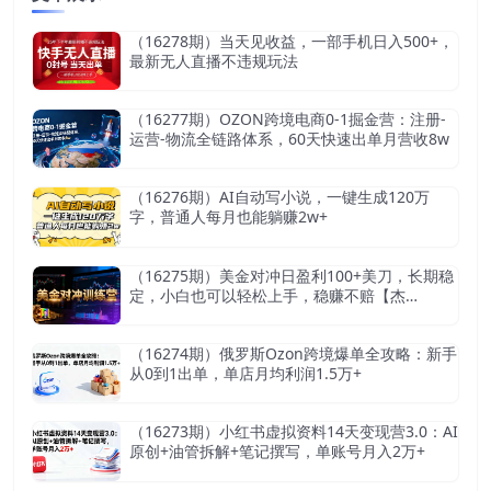
（16278期）当天见收益，一部手机日入500+，
最新无人直播不违规玩法
（16277期）OZON跨境电商0-1掘金营：注册-
运营-物流全链路体系，60天快速出单月营收8w
（16276期）AI自动写小说，一键生成120万
字，普通人每月也能躺赚2w+
（16275期）美金对冲日盈利100+美刀，长期稳
定，小白也可以轻松上手，稳赚不赔【杰…
（16274期）俄罗斯Ozon跨境爆单全攻略：新手
从0到1出单，单店月均利润1.5万+
（16273期）小红书虚拟资料14天变现营3.0：AI
原创+油管拆解+笔记撰写，单账号月入2万+