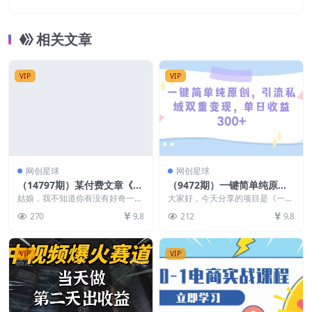
相关文章
VIP
VIP
网创星球
网创星球
（14797期）某付费文章《女
（9472期）一键简单纯原
性玄学秘诀，身材肤质穿衣调
创，引流私域双重变现，单日
姑娘，我不知道你有没有好奇一件
大家好，今天分享的项目是《一键
整，迎接财富贵人好姻缘》
事? 为什么有的人，做任何事儿 都
收益300+（教程+素材）
简单纯原创，引流私域双重变现，
270
9.8
212
9.8
能顺利如愿 一路...
单日收益300+》，...
VIP
VIP