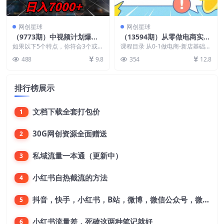
网创星球
网创星球
（9773期）中视频计划爆火
（13594期）从零做电商实战
赛道，当天做，第二天见收
课程，教你如何获取访客、选
如果以下5个特点，你符合3个或者
课程目录 从0-1做电商-新店基础运
益，轻松破百万播放，日入7
3个以上的，一定要好好看这个课
品布局，搭建基础运营团队
营_1：线上线下销售基础认识.mp
488
9.8
354
12.8
程！【内含彩蛋，不...
4 从0-...
000+
排行榜展示
文档下载全套打包价
1
30G网创资源全面赠送
2
私域流量一本通（更新中）
3
小红书自热截流的方法
4
抖音，快手，小红书，B站，微博，微信公众号，微信视频号。每一个平台，都是不一样的机会，对应不一样的赚钱思路
5
小红书流量差，死磕这两种笔记就好
6