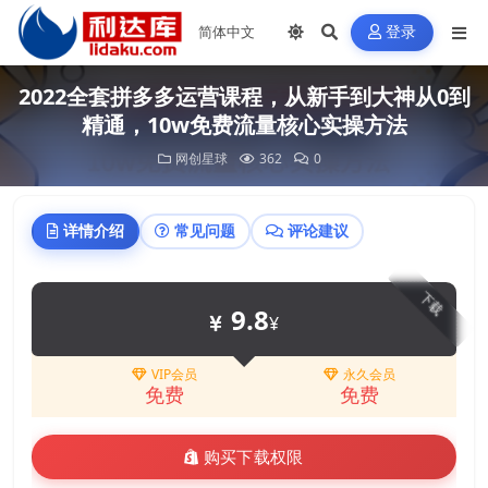
登录
2022全套拼多多运营课程，从新手到大神从0到
精通，10w免费流量核心实操方法
网创星球
362
0
详情介绍
常见问题
评论建议
下载
9.8
¥
VIP会员
永久会员
免费
免费
购买下载权限