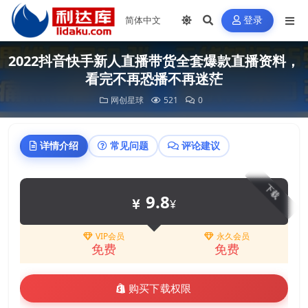
登录
2022抖音快手新人直播带货全套爆款直播资料，
看完不再恐播不再迷茫
网创星球
521
0
详情介绍
常见问题
评论建议
下载
9.8
¥
VIP会员
永久会员
免费
免费
购买下载权限