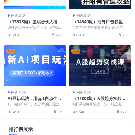
网创星球
网创星球
（13638期）游戏合伙人看广
（14540期）海外广告联盟每
告3.0 单机50 日入500+无需
天几分钟日入1000+无脑操
原理通过快手游戏合伙人小游戏看
1.广告联盟主要就是咱们通过连接
成本
广告 开直播打广告分成 无需养机
作，可矩阵并附有管道收益
广告主和网站主来赚钱，咱们就是
408
29.8
363
9.8
只需要点广告即可...
通过在自己的网站嫁...
VIP
VIP
网创星球
网创星球
AI最新玩法，用gpt自动生成
（14808期）A股趋势实战
爆款文章获取收益，实现日入
课：主力动向+政策红利，20
1、项目介绍 2、公众号的开通流
A股课程每月复盘市场，结合基本
500+被动收入
程 3、项目的具体实操及发布
25全年策略5月更新
面、技术面、政策面及消息面分
490
9.8
240
12.8
析，预判大盘趋势与潜力...
排行榜展示