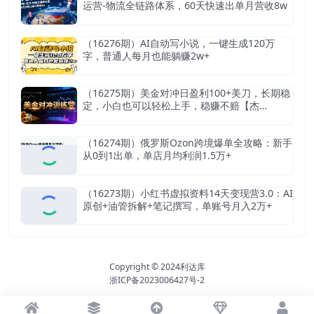
运营-物流全链路体系，60天快速出单月营收8w
（16276期）AI自动写小说，一键生成120万
字，普通人每月也能躺赚2w+
（16275期）美金对冲日盈利100+美刀，长期稳
定，小白也可以轻松上手，稳赚不赔【杰…
（16274期）俄罗斯Ozon跨境爆单全攻略：新手
从0到1出单，单店月均利润1.5万+
（16273期）小红书虚拟资料14天变现营3.0：AI
原创+油管拆解+笔记撰写，单账号月入2万+
Copyright © 2024
利达库
浙ICP备2023006427号-2