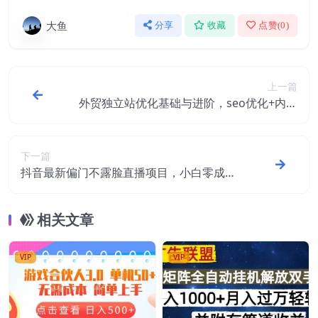
大鱼
分享
收藏
点赞(
0
)
上一篇
外贸独立站优化基础与进阶，seo优化+内容
优化+引爆自然流量终极武器
下一篇
抖音最新偏门不露脸直播项目，小白零成本
暴力撸金日入1000+
相关文章
VIP
VIP