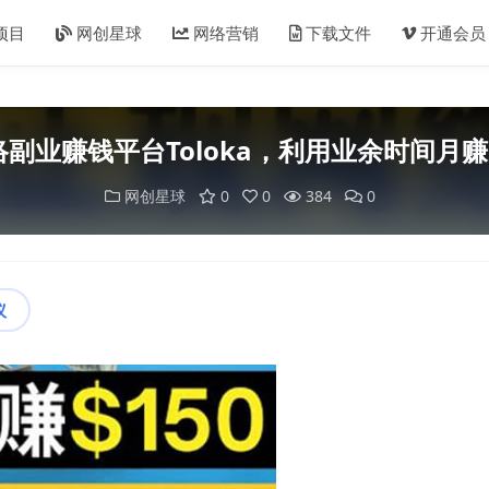
项目
网创星球
网络营销
下载文件
开通会员
副业赚钱平台Toloka，利用业余时间月赚
网创星球
0
0
384
0
议