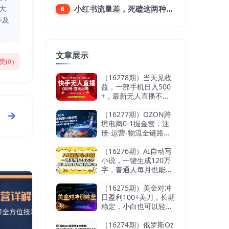
大
小红书流量差，死磕这两种笔记就好
6
务及
文章展示
赞(
0
)
（16278期）当天见收
益，一部手机日入500
+，最新无人直播不违
规玩法
（16277期）OZON跨
境电商0-1掘金营：注
册-运营-物流全链路体
系，60天快速出单月营
收8w
（16276期）AI自动写
小说，一键生成120万
字，普通人每月也能躺
赚2w+
（16275期）美金对冲
日盈利100+美刀，长期
稳定，小白也可以轻松
上手，稳赚不赔【杰…
（16274期）俄罗斯Oz