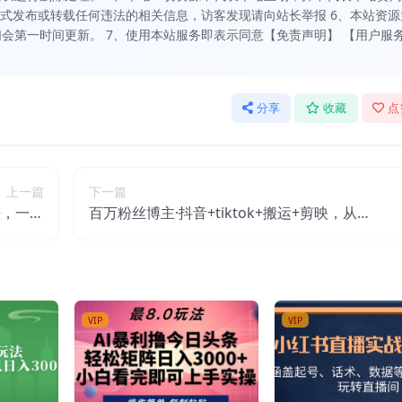
方式发布或转载任何违法的相关信息，访客发现请向站长举报 6、本站资源
会第一时间更新。 7、使用本站服务即表示同意【免责声明】 【用户服
分享
收藏
点
上一篇
下一篇
法，一天
百万粉丝博主·抖音+tiktok+搬运+剪映，从起
法话术】
号寻找素材爆款制作
VIP
VIP