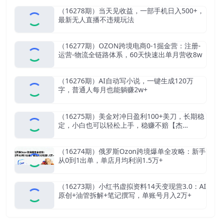
（16278期）当天见收益，一部手机日入500+，
最新无人直播不违规玩法
（16277期）OZON跨境电商0-1掘金营：注册-
运营-物流全链路体系，60天快速出单月营收8w
（16276期）AI自动写小说，一键生成120万
字，普通人每月也能躺赚2w+
（16275期）美金对冲日盈利100+美刀，长期稳
定，小白也可以轻松上手，稳赚不赔【杰…
（16274期）俄罗斯Ozon跨境爆单全攻略：新手
从0到1出单，单店月均利润1.5万+
（16273期）小红书虚拟资料14天变现营3.0：AI
原创+油管拆解+笔记撰写，单账号月入2万+