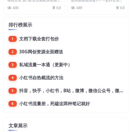
课程目录 第1课:认识相机界面各项
如何获取精准客户? 一套抖音营销
部分苹果手机（12节视频
功能及设置 1080p.mp4 第2课:专
你从0-1 搭建运营团队-15节
系统打造课 能定位 懂运营 建团队
490
9.8
489
9.8
业拍...
持续获客 课...
课）
排行榜展示
文档下载全套打包价
1
30G网创资源全面赠送
2
私域流量一本通（更新中）
3
小红书自热截流的方法
4
抖音，快手，小红书，B站，微博，微信公众号，微信视频号。每一个平台，都是不一样的机会，对应不一样的赚钱思路
5
小红书流量差，死磕这两种笔记就好
6
文章展示