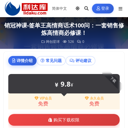
登录
销冠神课-签单王高情商话术100问：一套销售修
炼高情商必修课！
网创星球
526
0
详情介绍
常见问题
评论建议
下载
9.8
¥
VIP会员
永久会员
免费
免费
购买下载权限