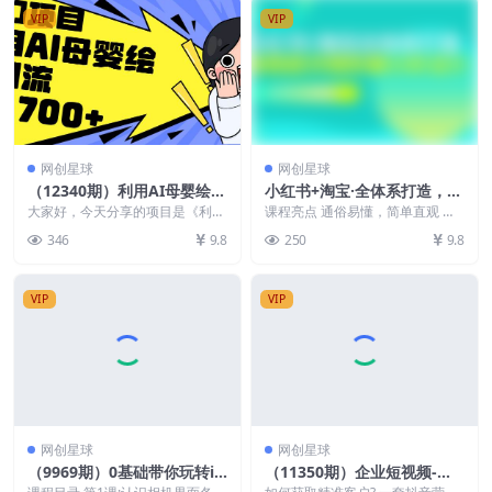
VIP
VIP
网创星球
网创星球
（12340期）利用AI母婴绘本
小红书+淘宝·全体系打造，流
引流，私域变现日入700+
程超详细拆解分析设计，82
大家好，今天分享的项目是《利用
课程亮点 通俗易懂，简单直观 幽
（教程+素材）
ai一键生成母婴儿童绘本 小白轻松
节实战课程
默风趣，不枯燥，循序渐进 面向
346
9.8
250
9.8
上手 日入700...
人群 新手商家、电...
VIP
VIP
网创星球
网创星球
（9969期）0基础带你玩转iP
（11350期）企业短视频-直
hone手机摄影功能，适用大
播运营团队打造课，手把手带