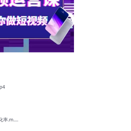
p4
率.m.…