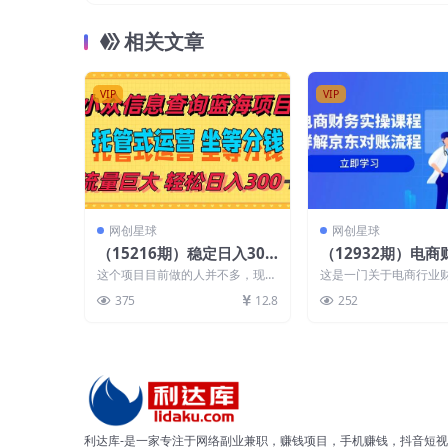
相关文章
VIP
VIP
网创星球
网创星球
（15216期）稳定日入300
（12932期）电
＋，小众信息查询蓝海项
课程：详解京东对
这个项目目前做的人并不多，现在
这是一门关于电商行业
目，全程懒人式托管，解放
从交易流程到利润
正处于最好的时候，做第一波吃肉
账的实操课程，内容涵
375
12.8
252
的人 我们通过抖音进...
易流程、财务常用分录..
你的时间
覆盖
利达库-是一家专注于网络副业兼职，赚钱项目，手机赚钱，抖音短视