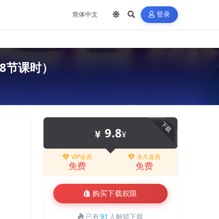
登录
8节课时）
下载
9.8
¥
VIP会员
永久会员
免费
免费
购买下载权限
已有
91
人解锁下载