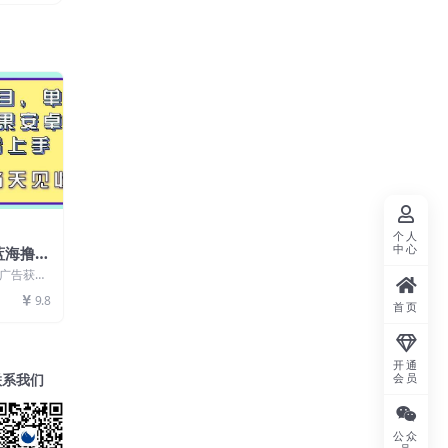
个人
中心
蓝海撸金
， 支持
看广告获得
白轻松上
告，就可以
9.8
首页
开通
联系我们
会员
公众