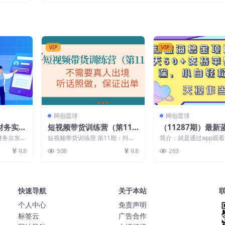
VIP
VIP
网创星球
网创星球
商财务实操
短视频带货训练营（第11
（11287期）最新
账流程，
期），不需要真人出境，听
项目，单号一天50+
财务京东对
短视频带货训练营 第11期：抖音
简介：就是通过app观
核算全面
话照做，保证出单
苹果安卓双端，小
盖了电商交
+快手+视频号+团购 不需要真人出
一个收益，每看一个广
9.8
508
9.8
263
.
镜 不需要做熟...
一获得人民币￥0....
手 当…
快速导航
关于本站
个人中心
免责声明
标签云
广告合作