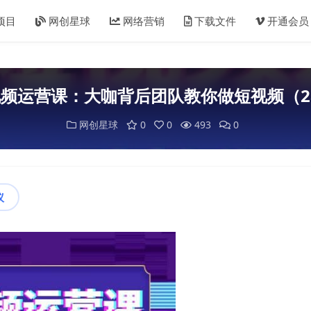
项目
网创星球
网络营销
下载文件
开通会员
视频运营课：大咖背后团队教你做短视频（2
网创星球
0
0
493
0
议