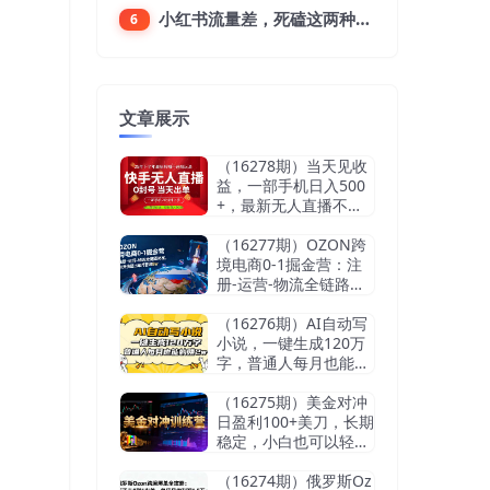
小红书流量差，死磕这两种笔记就好
6
文章展示
（16278期）当天见收
益，一部手机日入500
+，最新无人直播不违
规玩法
（16277期）OZON跨
境电商0-1掘金营：注
册-运营-物流全链路体
系，60天快速出单月营
收8w
（16276期）AI自动写
小说，一键生成120万
字，普通人每月也能躺
赚2w+
（16275期）美金对冲
日盈利100+美刀，长期
稳定，小白也可以轻松
上手，稳赚不赔【杰…
（16274期）俄罗斯Oz