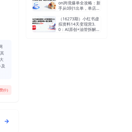
on跨境爆单全攻略：新
手从0到1出单，单店月
均利润1.5万+
（16273期）小红书虚
拟资料14天变现营3.
0：AI原创+油管拆解
+笔记撰写，单账号月
入2万+
网
同其
大
务及
赞(
0
)