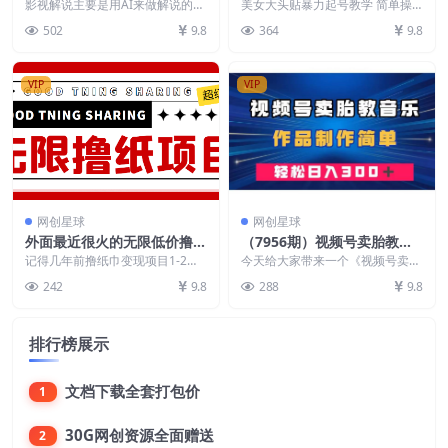
解说项目，影视剧人物自述，
单操作，7天万粉，收徒带货
影视解说主要是用AI来做解说的短
美女大头贴暴力起号教学 简单操
AI一键生成 单号轻松月入20
视频，视频时长一般在5分钟左
变现香
作，AI秒出图，7天万粉，可收
502
9.8
364
9.8
右。通过发布在某音、...
徒，可转带货，变现嘎...
000+
VIP
VIP
网创星球
网创星球
外面最近很火的无限低价撸纸
（7956期）视频号卖胎教音
巾项目，轻松一天几百+【撸
乐，作品制作简单，一单4
记得几年前撸纸巾变现项目1-2元
今天给大家带来一个《视频号卖胎
纸渠道+详细教程】
撸纸巾，火过一段时间，近一周又
9，轻松日入300＋
教音乐，作品制作简单，一单49，
242
9.8
288
9.8
开始火了，不过这次...
轻松日入300＋》...
排行榜展示
文档下载全套打包价
1
30G网创资源全面赠送
2