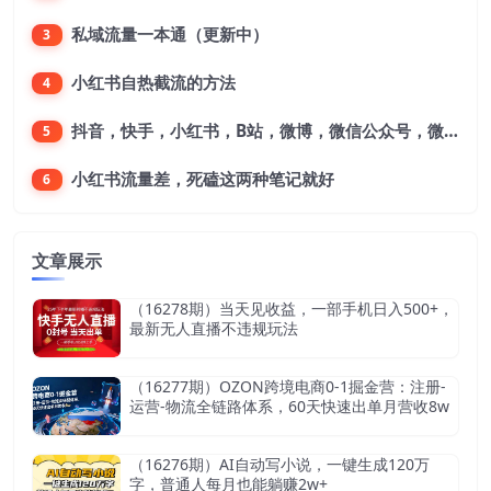
私域流量一本通（更新中）
3
小红书自热截流的方法
4
抖音，快手，小红书，B站，微博，微信公众号，微信视频号。每一个平台，都是不一样的机会，对应不一样的赚钱思路
5
小红书流量差，死磕这两种笔记就好
6
文章展示
（16278期）当天见收益，一部手机日入500+，
最新无人直播不违规玩法
（16277期）OZON跨境电商0-1掘金营：注册-
运营-物流全链路体系，60天快速出单月营收8w
（16276期）AI自动写小说，一键生成120万
字，普通人每月也能躺赚2w+