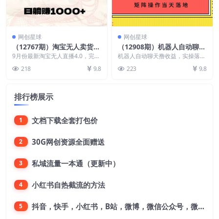
网创星球
网创星球
（12767期）淘宝无人卖货4.
（12908期）机器人自动聊天
0，简单无脑，日轻轻松松躺
撸收益，单机日入500+矩阵
9月份最新淘宝无人直播4.0，完美
机器人自动聊天撸收益，实操落地
赚1000+
实现睡后收入，操作简单，大家跟
操作当天落地
可矩阵放大操作，单机日入500
218
9.8
223
9.8
着吃肉就完事了，...
+，节省人工成本，账...
排行榜展示
文档下载全套打包价
1
30G网创资源全面赠送
2
私域流量一本通（更新中）
3
小红书自热截流的方法
4
抖音，快手，小红书，B站，微博，微信公众号，微信视频号。每一个平台，都是不一样的机会，对应不一样的赚钱思路
5