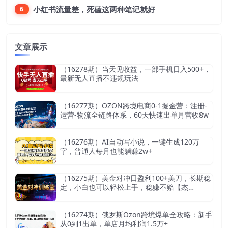
小红书流量差，死磕这两种笔记就好
6
文章展示
（16278期）当天见收益，一部手机日入500+，
最新无人直播不违规玩法
（16277期）OZON跨境电商0-1掘金营：注册-
运营-物流全链路体系，60天快速出单月营收8w
（16276期）AI自动写小说，一键生成120万
字，普通人每月也能躺赚2w+
（16275期）美金对冲日盈利100+美刀，长期稳
定，小白也可以轻松上手，稳赚不赔【杰…
（16274期）俄罗斯Ozon跨境爆单全攻略：新手
从0到1出单，单店月均利润1.5万+