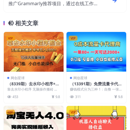
推广Grammarly推荐项目，通过在线工作网
站，月赚1300美元
相关文章
VIP
VIP
网创星球
网创星球
（8339期）去水印小程序+拼
（13391期）免费流量卡代理
多多 无脑搬砖 ，单号日入10
一单80+ 一天可达2000+
靠去水印小程序 无脑操作搬砖 ，
赚钱模式分为三种 1：自撸 一张卡
00+ 保姆级教程 可放大批量
单号日入1000+ 保姆级教程 可放
80-100+ 开卡只需50咱们自己注
453
9.8
311
9.8
大批量操作 ...
册还赚3...
操作
VIP
VIP