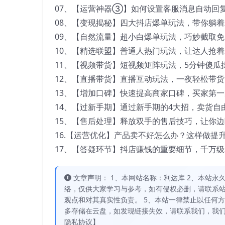
07、【运营神器③】如何设置客服消息自动回复.
08、【变现揭秘】四大抖店爆单玩法，带你躺着就
09、【自然流量】超小白爆单玩法，巧妙截取免费
10、【精选联盟】普通人热门玩法，让达人抢着上
11、【视频带货】短视频矩阵玩法，5分钟傻瓜操
12、【直播带货】直播互动玩法，一夜轻松带货1W
13、【增加口碑】快速提高商家口碑，买家第一眼
14、【过新手期】通过新手期的4大招，卖货自由
15、【售后处理】释放双手的售后技巧，让你边睡
16.【运营优化】产品卖不好怎么办？这样做提升1
17、【答疑环节】抖店赚钱的重要细节，千万级
文章声明： 1、本网站名称：利达库 2、本站永久网址：
络，仅供大家学习与参考，如有侵权必删，请联系站
观点和对其真实性负责。 5、本站一律禁止以任何
多存储在云盘，如发现链接失效，请联系我们，我们
隐私协议】