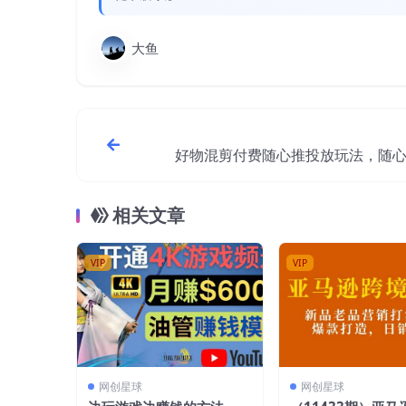
大鱼
好物混剪付费随心推投放玩法，随
课（11
相关文章
VIP
VIP
网创星球
网创星球