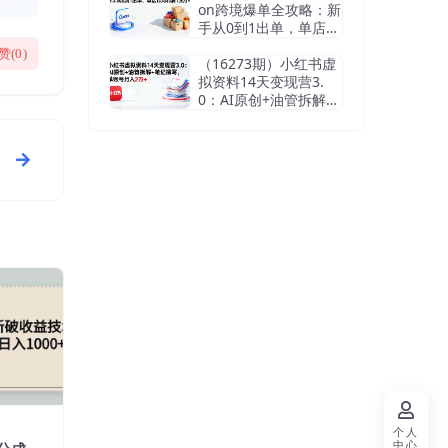
on跨境爆单全攻略：新
手从0到1出单，单店月
均利润1.5万+
赞(
0
)
（16273期）小红书虚
拟资料14天变现营3.
0：AI原创+油管拆解
+笔记撰写，单账号月
入2万+
个人
中心