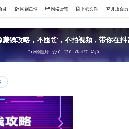
项目
网创星球
网络营销
下载文件
开通会员
源赚钱攻略，不囤货，不拍视频，带你在抖
网创星球
0
0
427
0
议