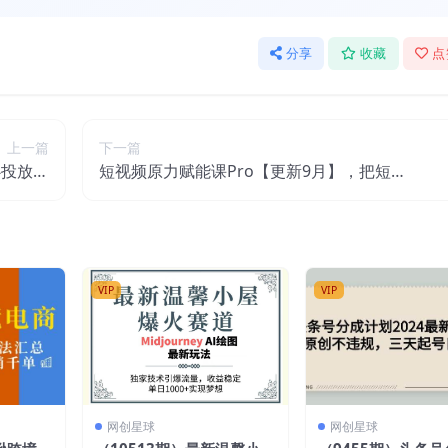
分享
收藏
点
上一篇
下一篇
心投放小
短视频原力赋能课Pro【更新9月】，把短视
节课程）
频能力基因刻在你骨子里的课
VIP
VIP
网创星球
网创星球