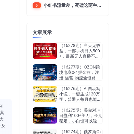
小红书流量差，死磕这两种笔记就好
6
文章展示
（16278期）当天见收
益，一部手机日入500
+，最新无人直播不违
规玩法
（16277期）OZON跨
境电商0-1掘金营：注
册-运营-物流全链路体
系，60天快速出单月营
收8w
（16276期）AI自动写
小说，一键生成120万
字，普通人每月也能躺
赚2w+
网
（16275期）美金对冲
同其
日盈利100+美刀，长期
大
稳定，小白也可以轻松
务及
上手，稳赚不赔【杰…
（16274期）俄罗斯Oz