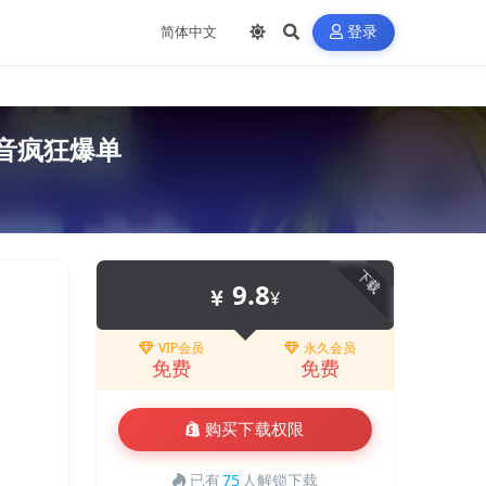
登录
音疯狂爆单
下载
9.8
¥
VIP会员
永久会员
免费
免费
购买下载权限
已有
75
人解锁下载