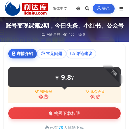
登录
账号变现课第2期，今日头条、小红书、公众号
网创星球
466
0
详情介绍
常见问题
评论建议
下载
9.8
¥
VIP会员
永久会员
免费
免费
购买下载权限
已有
78
人解锁下载