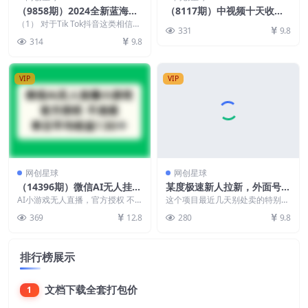
（9858期）2024全新蓝海赛
（8117期）中视频十天收益2
道，电影短剧0基础教学，小
w＋，多平台爆火项目——三
（1） 对于Tik Tok抖音这类相信大
331
9.8
白无脑上手，实现财务自由
家都不陌生吧，Tik Tok现在正处于
国演我高阶版，小白十分钟上
314
9.8
蓝...
手
VIP
VIP
网创星球
网创星球
（14396期）微信AI无人挂播
某度极速新人拉新，外面号称
小游戏，官方授权 不违规，
“无限”撸68红包的项目解析
AI小游戏无人直播，官方授权 不
这个项目最近几天别处卖的特别的
单日收益130+
违规，单日平均收益130+
【教程+步骤】
火爆，外面什么“无限”撸68元红包
369
12.8
280
9.8
啥的，各种噱头，...
排行榜展示
文档下载全套打包价
1