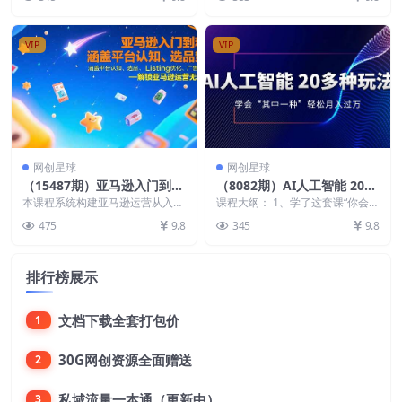
无需囤货。课程从基...
直播黄金期间，我们要...
VIP
VIP
网创星球
网创星球
（15487期）亚马逊入门到精
（8082期）AI人工智能 20多
通，涵盖平台认知、选品策
种玩法 学会“其中一种”轻松
本课程系统构建亚马逊运营从入门
课程大纲： 1、学了这套课“你会得
略、Listing优化、广告投放/
到精通的完整知识体系，涵盖平台
月入过万，持续更新AI最新
到什么”？（必看） 2、电脑配置
475
9.8
345
9.8
认知、选品策略、Li...
“很差”一样可...
等等
玩法
排行榜展示
文档下载全套打包价
1
30G网创资源全面赠送
2
私域流量一本通（更新中）
3