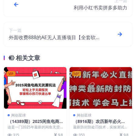
上一篇
利用小红书卖拼多多助力
下一篇
外面收费888的AE无人直播项目【全套软件
+详细教程】
相关文章
VIP
VIP
网创星球
网创星球
（14389期）2025闲鱼电商
（8916期）农历新年必火直
无货源玩法：轻松上手无需囤
播 财神类最新防封防处罚技
这是一门2025年最新的闲鱼无货
最新防封防处罚技术，实操测试可
货，掌握核心技巧快速出单
源电商实战课程，适合新手操作，
术 学会马上播
行 过年前和过年期间是财神类的
315
9.8
353
9.8