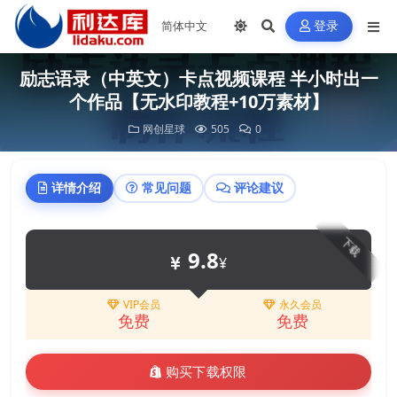
登录
励志语录（中英文）卡点视频课程 半小时出一
个作品【无水印教程+10万素材】
网创星球
505
0
详情介绍
常见问题
评论建议
下载
9.8
¥
VIP会员
永久会员
免费
免费
购买下载权限