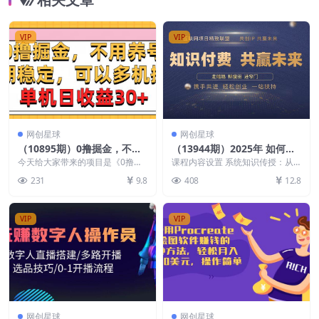
VIP
VIP
网创星球
网创星球
（10895期）0撸掘金，不用
（13944期）2025年 如何通
养号，长期稳定，可以多机操
过 “知识付费” 卖项目月入十
今天给大家带来的项目是《0撸掘
课程内容设置 系统知识传授：从
作，单机日收益30+
金，不用养号，长期稳定，可以多
万、年入百万，布局2025
人设打造讲起，涵盖课程设计、引
231
9.8
408
12.8
机操作，单机日收益3...
流技巧、朋友圈营销、...
与…
VIP
VIP
网创星球
网创星球