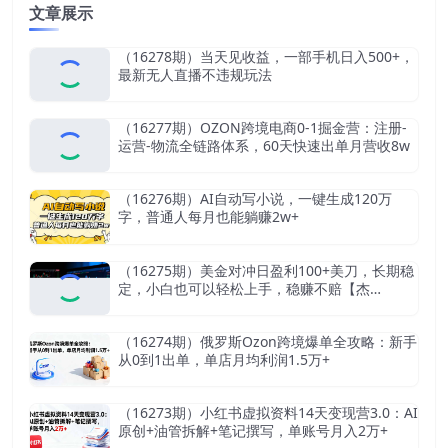
文章展示
（16278期）当天见收益，一部手机日入500+，
最新无人直播不违规玩法
（16277期）OZON跨境电商0-1掘金营：注册-
运营-物流全链路体系，60天快速出单月营收8w
（16276期）AI自动写小说，一键生成120万
字，普通人每月也能躺赚2w+
（16275期）美金对冲日盈利100+美刀，长期稳
定，小白也可以轻松上手，稳赚不赔【杰…
（16274期）俄罗斯Ozon跨境爆单全攻略：新手
从0到1出单，单店月均利润1.5万+
（16273期）小红书虚拟资料14天变现营3.0：AI
原创+油管拆解+笔记撰写，单账号月入2万+