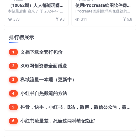
（10062期）人人都能玩赚数
使用Procreate绘图软件赚钱
字人操作员 数字人直播搭建/
的5种方法，轻松月入3700美
本帖最后由 狼来了 于 2024-4-19
Procreate 绘制数码肖像赚钱的方
多路开播/选品技巧/0-1开播
23:15 编辑 课程目录 01 数...
元，操作简单
法，出售卡通数码肖像服务赚钱的
378
9.8
311
9.8
方法，定制...
流程
排行榜展示
文档下载全套打包价
1
30G网创资源全面赠送
2
私域流量一本通（更新中）
3
小红书自热截流的方法
4
抖音，快手，小红书，B站，微博，微信公众号，微信视频号。每一个平台，都是不一样的机会，对应不一样的赚钱思路
5
小红书流量差，死磕这两种笔记就好
6