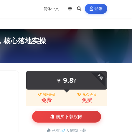
登录
，核心落地实操
下载
9.8
¥
VIP会员
永久会员
免费
免费
购买下载权限
已有
57
人解锁下载