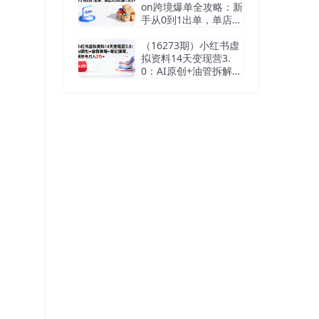
on跨境爆单全攻略：新
手从0到1出单，单店月
均利润1.5万+
（16273期）小红书虚
拟资料14天变现营3.
0：AI原创+油管拆解
+笔记撰写，单账号月
入2万+