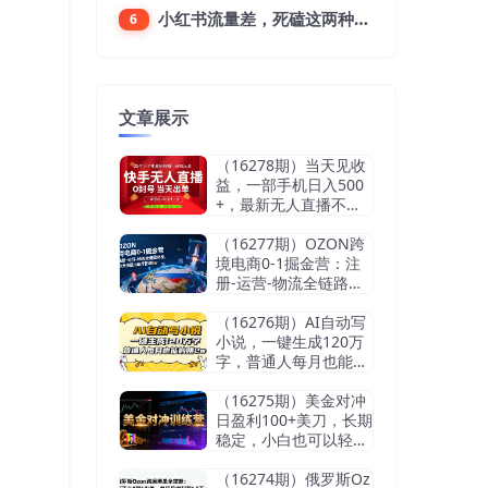
小红书流量差，死磕这两种笔记就好
6
文章展示
（16278期）当天见收
益，一部手机日入500
+，最新无人直播不违
规玩法
（16277期）OZON跨
境电商0-1掘金营：注
册-运营-物流全链路体
系，60天快速出单月营
收8w
（16276期）AI自动写
小说，一键生成120万
字，普通人每月也能躺
赚2w+
（16275期）美金对冲
日盈利100+美刀，长期
稳定，小白也可以轻松
上手，稳赚不赔【杰…
（16274期）俄罗斯Oz