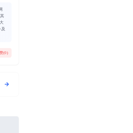
网
同其
大
务及
赞(
0
)