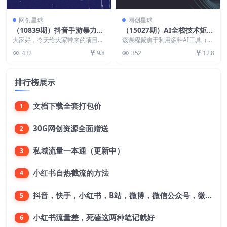
网创星球
网创星球
（10839期）抖音手游暴力玩
（15027期）AI全栈技术矩
法，无需播放量，小白一部手
阵：GPT+MJ+SD三端协同，
大家好，今天给大家带来的项目
该课程聚焦于利用多种AI工具（如
机可操作，日入3000+
是：抖音手游暴力玩法，无需播放
AI重构低成本高转化直播新
ChatGPT、MidJourney、Stabl...
432
9.8
352
12.8
量，小白一部手机可操作...
范式
排行榜展示
文档下载全套打包价
1
30G网创资源全面赠送
2
私域流量一本通（更新中）
3
小红书自热截流的方法
4
抖音，快手，小红书，B站，微博，微信公众号，微信视频号。每一个平台，都是不一样的机会，对应不一样的赚钱思路
5
小红书流量差，死磕这两种笔记就好
6