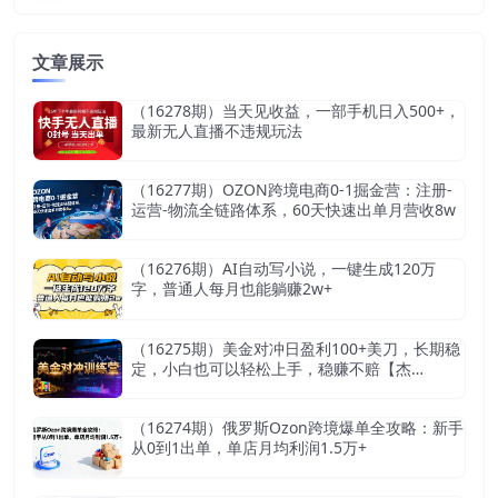
文章展示
（16278期）当天见收益，一部手机日入500+，
最新无人直播不违规玩法
（16277期）OZON跨境电商0-1掘金营：注册-
运营-物流全链路体系，60天快速出单月营收8w
（16276期）AI自动写小说，一键生成120万
字，普通人每月也能躺赚2w+
（16275期）美金对冲日盈利100+美刀，长期稳
定，小白也可以轻松上手，稳赚不赔【杰…
（16274期）俄罗斯Ozon跨境爆单全攻略：新手
从0到1出单，单店月均利润1.5万+