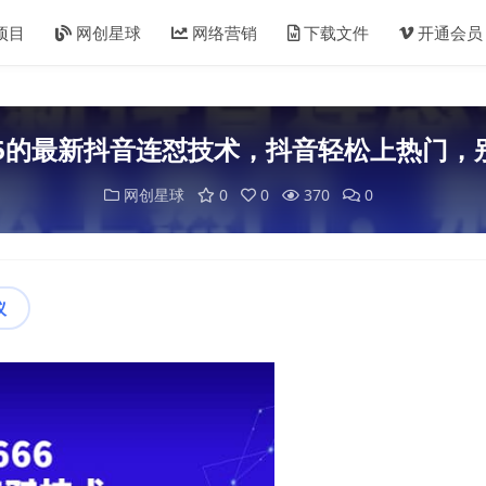
项目
网创星球
网络营销
下载文件
开通会员
66的最新抖音连怼技术，抖音轻松上热门，
网创星球
0
0
370
0
议