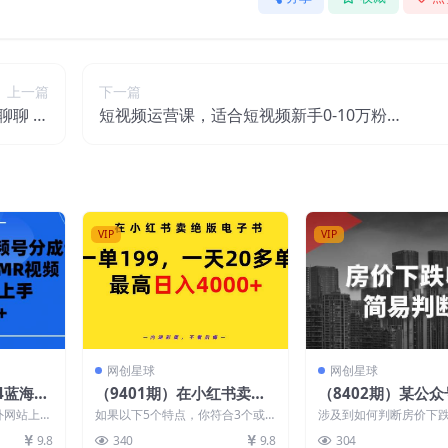
上一篇
下一篇
聊聊 人
短视频运营课，适合短视频新手0-10万粉
上去的?
丝，快速起号产出优质内容（68节课）
VIP
VIP
网创星球
网创星球
24蓝海项
（9401期）在小红书卖绝
（8402期）某公
划，无脑
版电子书，一单199 一天最
文章《房价下跌收尾
外网站上的
如果以下5个特点，你符合3个或
涉及到如何判断房价下
频，新手
多搞20多单，最高日入400
判断标志》
平台，这类
者3个以上的，一定要好好看这个
了尾声？是否有什么标志
9.8
340
9.8
304
.
课程！【内含彩蛋，不...
是有的，而且判断起来...