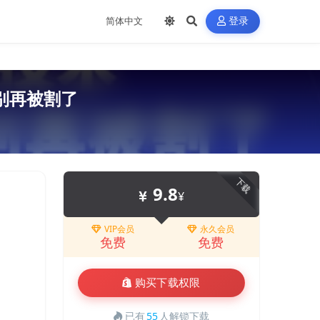
登录
别再被割了
下载
9.8
¥
VIP会员
永久会员
免费
免费
购买下载权限
已有
55
人解锁下载