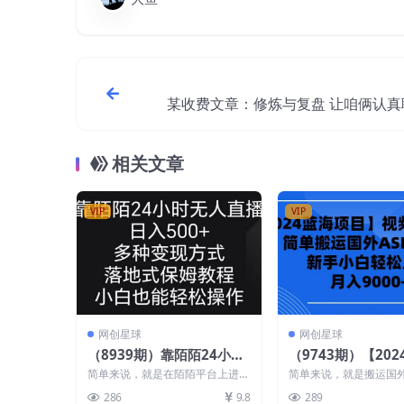
某收费文章：修炼与复盘 让咱俩认真
这辈子到底怎么一步步爬
相关文章
VIP
VIP
网创星球
网创星球
（8939期）靠陌陌24小时
（9743期）【20
无人直播，日入500+，多
目】视频号分成计
简单来说，就是在陌陌平台上进行
简单来说，就是搬运国
种变现方式，落地保姆级教
搬运国外ASMR视
无人直播， 播放的内容是以电视
助眠视频，发布到各大
286
9.8
289
剧、电影这些题材，以...
视频制作起来非常简单..