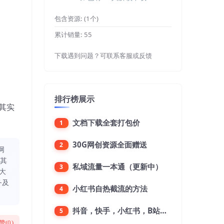
包含资源:
(1个)
累计销量:
55
下载遇到问题？可联系客服或反馈
排行榜展示
其实
文档下载全套打包价
1
30G网创资源全面赠送
2
网
同其
私域流量一本通（更新中）
3
大
务及
小红书自热截流的方法
4
抖音，快手，小红书，B站，微博，微信公众号，微信视频号。每一个平台，都是不一样的机会，对应不一样的赚钱思路
5
赞(
0
)