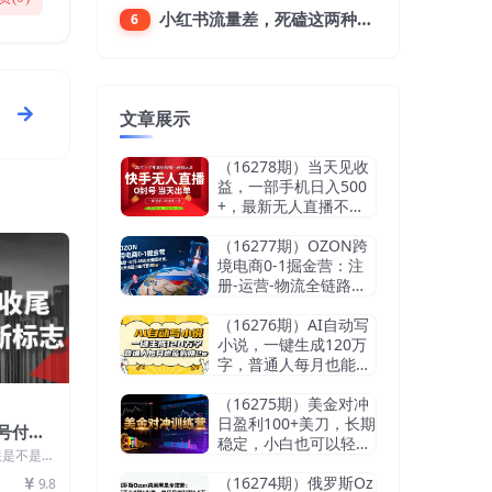
小红书流量差，死磕这两种笔记就好
6
文章展示
（16278期）当天见收
益，一部手机日入500
+，最新无人直播不违
规玩法
（16277期）OZON跨
境电商0-1掘金营：注
册-运营-物流全链路体
系，60天快速出单月营
收8w
（16276期）AI自动写
小说，一键生成120万
字，普通人每月也能躺
赚2w+
（16275期）美金对冲
日盈利100+美刀，长期
众号付费
稳定，小白也可以轻松
-简易
跌是不是到
上手，稳赚不赔【杰…
？ 标志
（16274期）俄罗斯Oz
9.8