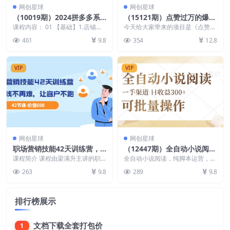
网创星球
网创星球
（10019期）2024拼多多系
（15121期）点赞过万的爆款
列课：基础/运营/活动/推广/
视频如何做？只需要这个AI
课程内容： 01 【基础】1.店铺站
今天给大家带来的项目是《点赞过
玩法/大模块（62节视频课）
内权重划分.mp4 02 【基础】2.站
软件，小白也能轻松做爆款
万的爆款视频如何做？只需要这个
461
9.8
354
12.8
内店...
AI软件，小白也能轻...
VIP
VIP
网创星球
网创星球
职场营销技能42天训练营，
（12447期）全自动小说阅
让赚钱不再难，让客户不跑，
读，纯脚本运营，可批量操
课程简介 课程由梁满升主讲的职
全自动小说阅读，纯脚本运营，可
业绩翻翻（价值698）
场营销技能42天训练营官网售价6
作，时间自由，小白轻易上
批量操作，时间自由，小白轻易上
263
9.8
289
9.8
98元 课程包括成...
手，日均收益300+
手，日…
排行榜展示
文档下载全套打包价
1