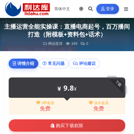
登录
主播运营全能实操课：直播电商起号，百万播间
打造（附模板+资料包+话术）
网创星球
349
0
详情介绍
常见问题
评论建议
下载
9.8
¥
VIP会员
永久会员
免费
免费
购买下载权限