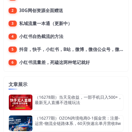
30G网创资源全面赠送
2
私域流量一本通（更新中）
3
小红书自热截流的方法
4
抖音，快手，小红书，B站，微博，微信公众号，微信视频号。每一个平台，都是不一样的机会，对应不一样的赚钱思路
5
小红书流量差，死磕这两种笔记就好
6
文章展示
（16278期）当天见收益，一部手机日入500+，
最新无人直播不违规玩法
（16277期）OZON跨境电商0-1掘金营：注册-
运营-物流全链路体系，60天快速出单月营收8w